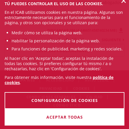
×
Cartes a la directora:
Microteatro en el Colegio de abogados
TÚ PUEDES CONTROLAR EL USO DE LAS COOKIES.
En el ICAB utilizamos cookies en nuestra página. Algunas son
Aquí Ara:
La ref...
estrictamente necesarias para el funcionamiento de la
página, y otros son opcionales y se utilizan para:
DESCARGAR 284 (4.446651458740234 MB)
Medir cómo se utiliza la página web.
7
8
9
10
11
ANTERIOR
SIGUIENTE
Habilitar la personalización de la página web.
Para funciones de publicidad, marketing y redes sociales.
VES A LAS PUBLICACIONES
Al hacer clic en 'Aceptar todas', aceptas la instalación de
todas las cookies. Si prefieres configurar tú mismo / a o
rechazarlas, haz clic en 'Configuración de cookies'.
Para obtener más información, visite nuestra
política de
MAPA WEB
ACCESIBILIDAD
AVISO LEGAL
cookies
.
PRIVACIDAD
COOKIES
CONDICIONES GENERALES
CALIDAD
CONFIGURACIÓN DE COOKIES
CÓDIGO ÉTICO
© Sat Aug 08 18:45:23 CEST 2026 Il·lustre Col·legi de l'Advocacia
ACEPTAR TODAS
de Barcelona. Todos los derechos reservados