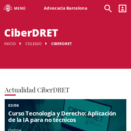
Advocacia Barcelona
MENÚ
CiberDRET
INICIO
COLEGIO
CIBERDRET
Actualidad CiberDRET
03/06
Curso Tecnología y Derecho: Aplicación
de la IA para no técnicos
Online