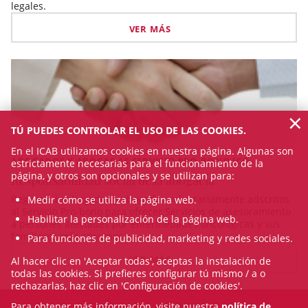
legales.
VER MÁS
×
TÚ PUEDES CONTROLAR EL USO DE LAS COOKIES.
En el ICAB utilizamos cookies en nuestra página. Algunas son
ABOGADOS Y ABOGADAS SERVICIO PRO-BONO ICO
estrictamente necesarias para el funcionamiento de la
página, y otros son opcionales y se utilizan para:
Responsabilidad social de la abogacía
Registro de abogados y abogadas voluntariamente adscritos
Medir cómo se utiliza la página web.
al Servicio Pro-bono para ofrecer Servicios de asesoramiento
Habilitar la personalización de la página web.
a persones afectades por enfermedades oncológicas y sus
familiares más cercanos. ...
Para funciones de publicidad, marketing y redes sociales.
VER MÁS
Al hacer clic en 'Aceptar todas', aceptas la instalación de
todas las cookies. Si prefieres configurar tú mismo / a o
rechazarlas, haz clic en 'Configuración de cookies'.
Para obtener más información, visite nuestra
política de