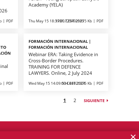
Academy (YELA)
2026
b
PDF
Thu May 15 18:39:00 CEST 2025
1701.7294921875 Kb
PDF
|
FORMACIÓN INTERNACIONAL |
NTO
FORMACIÓN INTERNACIONAL
ACIÓN
Webinar ERA: Taking Evidence in
Cross-Border Procedures.
inal
TRAINING FOR DEFENCE
LAWYERS. Online, 2 July 2024
b
PDF
Wed May 15 14:09:00 CEST 2024
534.44921875 Kb
PDF
1
2
SIGUIENTE
×