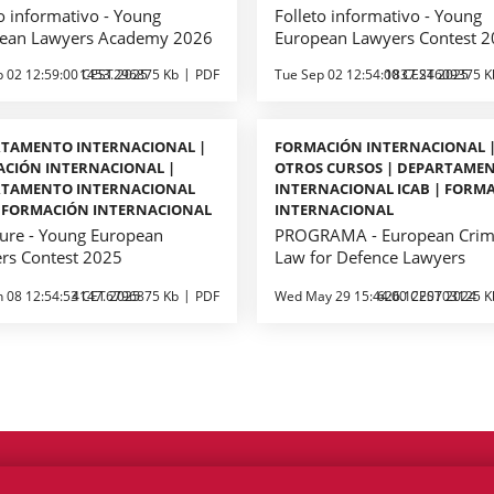
o informativo - Young
Folleto informativo - Young
ean Lawyers Academy 2026
European Lawyers Contest 
p 02 12:59:00 CEST 2025
1453.296875 Kb
PDF
Tue Sep 02 12:54:00 CEST 2025
1837.24609375 K
TAMENTO INTERNACIONAL |
FORMACIÓN INTERNACIONAL 
CIÓN INTERNACIONAL |
OTROS CURSOS | DEPARTAME
RTAMENTO INTERNACIONAL
INTERNACIONAL ICAB | FORM
| FORMACIÓN INTERNACIONAL
INTERNACIONAL
ure - Young European
PROGRAMA - European Crim
rs Contest 2025
Law for Defence Lawyers
n 08 12:54:53 CET 2025
4147.6796875 Kb
PDF
Wed May 29 15:44:00 CEST 2024
626.1220703125 K