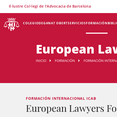
×
Il·lustre Col·legi de l'Advocacia de Barcelona
COLEGIO
DEGANAT OBERT
SERVICIOS
FORMACIÓN
BIBL
European La
INICIO
FORMACIÓN
FORMACIÓN INTERN
FORMACIÓN INTERNACIONAL ICAB
European Lawyers Fo