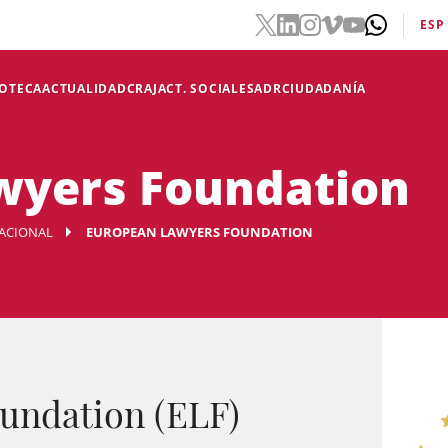
ESP
IOTECA
ACTUALIDAD
CRAJ
ACT. SOCIALES
ADR
CIUDADANÍA
wyers Foundation
ACIONAL
EUROPEAN LAWYERS FOUNDATION
undation (ELF)