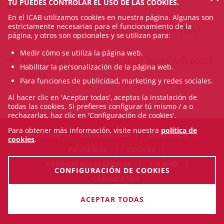
TÚ PUEDES CONTROLAR EL USO DE LAS COOKIES.
En el ICAB utilizamos cookies en nuestra página. Algunas son
estrictamente necesarias para el funcionamiento de la
European Young Bar Association (EYBA)
página, y otros son opcionales y se utilizan para:
Medir cómo se utiliza la página web.
Associació Internacional de Joves Advocats
Habilitar la personalización de la página web.
(AIJA)
Para funciones de publicidad, marketing y redes sociales.
Al hacer clic en 'Aceptar todas', aceptas la instalación de
todas las cookies. Si prefieres configurar tú mismo / a o
rechazarlas, haz clic en 'Configuración de cookies'.
Para obtener más información, visite nuestra
política de
MAPA WEB
ACCESIBILIDAD
AVISO LEGAL
cookies
.
PRIVACIDAD
COOKIES
CONDICIONES GENERALES
CALIDAD
CONFIGURACIÓN DE COOKIES
CÓDIGO ÉTICO
© Fri Aug 07 09:39:43 CEST 2026 Il·lustre Col·legi de l'Advocacia
ACEPTAR TODAS
de Barcelona. Todos los derechos reservados