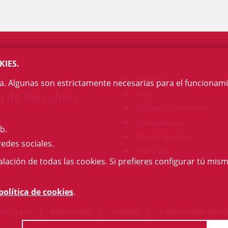
KIES.
egi
Contacto
na. Algunas son estrictamente necesarias para el funcionami
a de Barcelona
FAQs
Trabaja con nosotros
Transparencia
b.
Alquiler de salas
redes sociales.
Anúnciate
talación de todas las cookies. Si prefieres configurar tú mism
GAJ
política de cookies
.
ISO LEGAL
PRIVACIDAD
COOKIES
CONDICIONES GENE