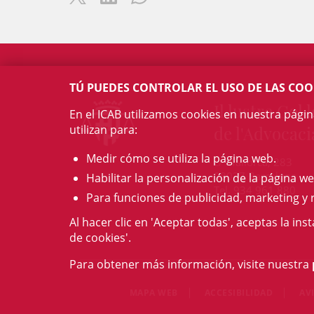
TÚ PUEDES CONTROLAR EL USO DE LAS COO
Il·lustre Col·l
En el ICAB utilizamos cookies en nuestra pági
utilizan para:
de l'Advocaci
Medir cómo se utiliza la página web.
c/ Mallorca, 283
08037 Barcelona
Habilitar la personalización de la página we
Tel. 934 961 880
Para funciones de publicidad, marketing y 
Al hacer clic en 'Aceptar todas', aceptas la ins
de cookies'.
Para obtener más información, visite nuestra
MAPA WEB
ACCESIBILIDAD
AV