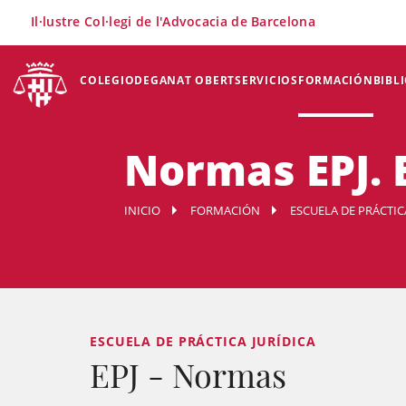
×
Il·lustre Col·legi de l'Advocacia de Barcelona
COLEGIO
DEGANAT OBERT
SERVICIOS
FORMACIÓN
BIBL
Normas EPJ. E
INICIO
FORMACIÓN
ESCUELA DE PRÁCTICA
ESCUELA DE PRÁCTICA JURÍDICA
EPJ - Normas