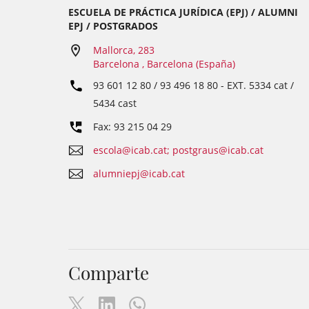
ESCUELA DE PRÁCTICA JURÍDICA (EPJ) / ALUMNI
EPJ / POSTGRADOS
Mallorca, 283
Barcelona , Barcelona (España)
93 601 12 80 / 93 496 18 80
- EXT.
5334 cat /
5434 cast
Fax: 93 215 04 29
escola@icab.cat; postgraus@icab.cat
alumniepj@icab.cat
Comparte