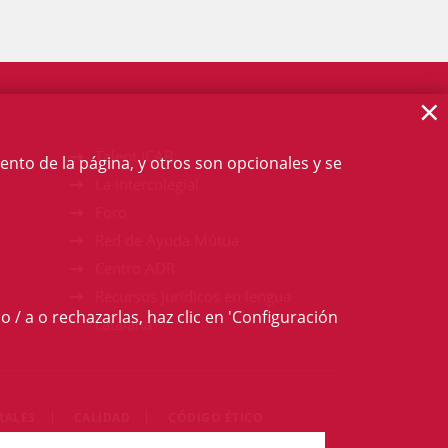
×
Talent ICAB
ento de la página, y otros son opcionales y se
La intercolegial
Foro
Red de Ayuda Mútua
Centro ADR
Recursos jurídicos en lengua
o / a o rechazarlas, haz clic en 'Configuración
catalana
RALES
CALIDAD
CÓDIGO ÉTICO