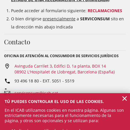
Puede acceder al formulario siguiente:
RECLAMACIONES
O bien dirigirse
presencialmente
a
SERVICONSUM
sito en
la dirección más abajo indicada
Contacto
OFICINA DE ATENCIÓN AL CONSUMIDOR DE SERVICIOS JURÍDICOS
Avinguda Carrilet 3, Edifici D, 1a planta, BOX 14
08902 L'Hospitalet de Llobregat, Barcelona (España)
93 496 18 80
- EXT.
5051 - 5519
serviconsum@icab.cat
×
TÚ PUEDES CONTROLAR EL USO DE LAS COOKIES.
De lunes a viernes de las 9h a les 13.00h
En el ICAB utilizamos cookies en nuestra página. Algunas son
estrictamente necesarias para el funcionamiento de la
página, y otros son opcionales y se utilizan para: