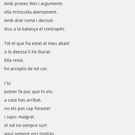
Amb proves fets i arguments
ella m'escolta atentament.
Amb dret romà i decisió
duu a la balança el contrapès.
Tot el que ha estat al meu abast
a la deessa li he lliurat.
Ella resol,
ho accepto de tot cor.
I tu
potser fa poc que hi ets;
a casa has arribat,
no ets pas cap foraster
i saps: malgrat
el sol no sempre surt
aquí sempre ens tindràs,