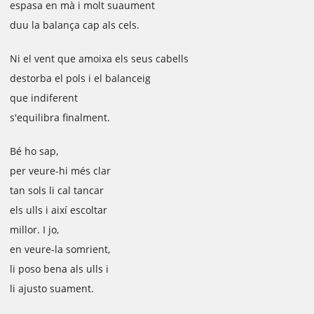
espasa en mà i molt suaument
duu la balança cap als cels.
Ni el vent que amoixa els seus cabells
destorba el pols i el balanceig
que indiferent
s'equilibra finalment.
Bé ho sap,
per veure-hi més clar
tan sols li cal tancar
els ulls i així escoltar
millor. I jo,
en veure-la somrient,
li poso bena als ulls i
li ajusto suament.