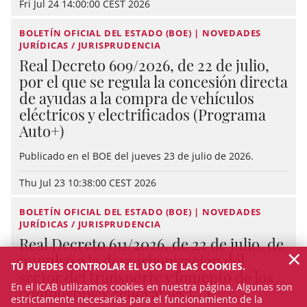
Fri Jul 24 14:00:00 CEST 2026
BOLETÍN OFICIAL DEL ESTADO (BOE) | NOVEDADES
JURÍDICAS / JURISPRUDENCIA
Real Decreto 609/2026, de 22 de julio,
por el que se regula la concesión directa
de ayudas a la compra de vehículos
eléctricos y electrificados (Programa
Auto+)
Publicado en el BOE del jueves 23 de julio de 2026.
Thu Jul 23 10:38:00 CEST 2026
BOLETÍN OFICIAL DEL ESTADO (BOE) | NOVEDADES
JURÍDICAS / JURISPRUDENCIA
Real Decreto 611/2026, de 22 de julio, de
×
impulso a la descarbonización del
TÚ PUEDES CONTROLAR EL USO DE LAS COOKIES.
sector del transporte y fomento de los
En el ICAB utilizamos cookies en nuestra página. Algunas son
combustibles renovables (...)
estrictamente necesarias para el funcionamiento de la