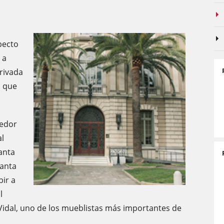
pecto
 a
privada
s que
dedor
al
anta
lanta
bir a
l
 Vidal, uno de los mueblistas más importantes de