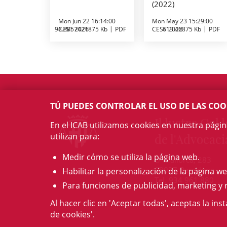
(2022)
Mon Jun 22 16:14:00
Mon May 23 15:29:00
98.8857421875 Kb
CEST 2026
PDF
CEST 2022
613.46875 Kb
PDF
TÚ PUEDES CONTROLAR EL USO DE LAS COO
Il·lustre Col·l
En el ICAB utilizamos cookies en nuestra pági
utilizan para:
de l'Advocaci
Medir cómo se utiliza la página web.
c/ Mallorca, 283
08037 Barcelona
Habilitar la personalización de la página we
Tel. 934 961 880
Para funciones de publicidad, marketing y 
Al hacer clic en 'Aceptar todas', aceptas la ins
de cookies'.