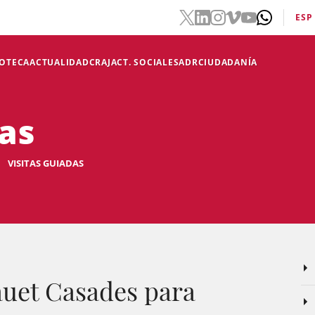
ESP
IOTECA
ACTUALIDAD
CRAJ
ACT. SOCIALES
ADR
CIUDADANÍA
das
VISITAS GUIADAS
lauet Casades para