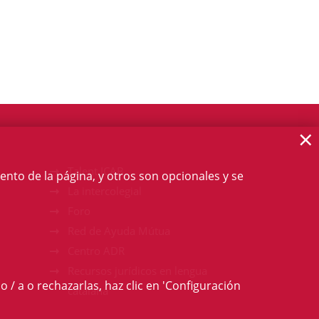
×
Talent ICAB
ento de la página, y otros son opcionales y se
La intercolegial
Foro
Red de Ayuda Mútua
Centro ADR
Recursos jurídicos en lengua
o / a o rechazarlas, haz clic en 'Configuración
catalana