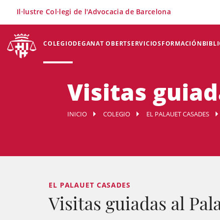
×
Il·lustre Col·legi de l'Advocacia de Barcelona
COLEGIO
DEGANAT OBERT
SERVICIOS
FORMACIÓN
BIBL
Visitas guia
INICIO
COLEGIO
EL PALAUET CASADES
EL PALAUET CASADES
Visitas guiadas al Pa