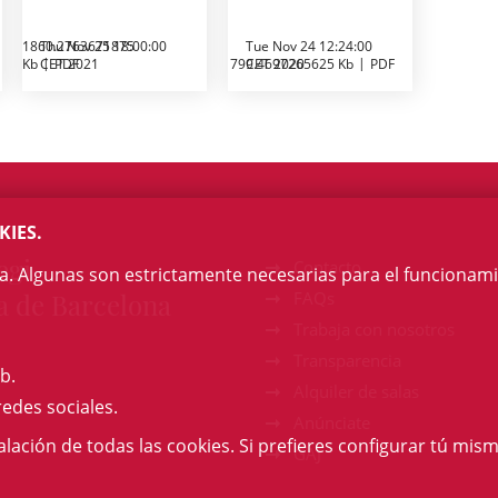
1860.2763671875
Thu Nov 25 18:00:00
Tue Nov 24 12:24:00
Kb
CET 2021
PDF
799.4697265625 Kb
CET 2020
PDF
KIES.
egi
Contacto
na. Algunas son estrictamente necesarias para el funcionami
a de Barcelona
FAQs
Trabaja con nosotros
Transparencia
b.
Alquiler de salas
redes sociales.
Anúnciate
talación de todas las cookies. Si prefieres configurar tú mism
GAJ