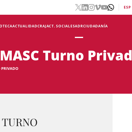
ESP
IOTECA
ACTUALIDAD
CRAJ
ACT. SOCIALES
ADR
CIUDADANÍA
 MASC Turno Priva
 PRIVADO
- TURNO