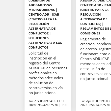
COMISIÓN DE
ASESORÍA JURÍDICA
ABOGADOS/AS
CENTRO ADR - ICA
MEDIADORES/AS |
(CENTRO PARA LA
CENTRO ADR - ICAB
RESOLUCIÓN
(CENTRO PARA LA
ALTERNATIVA DE
RESOLUCIÓN
CONFLICTOS) |
ALTERNATIVA DE
REGLAMENTOS DE 
CONFLICTOS) |
COMISIONES
SOLUCIONES
Reglamento de
ALTERNATIVAS A LOS
creación, condici
CONFLICTOS
de acceso, registr
Solicitud de
funcionamiento d
inscripción en el
Centro ADR-ICAB
registro del Centro
métodos adecuad
ADR-ICAB de personas
de solución de
profesionales en
controversias en 
métodos adecuados
no jurisdiccional
de solución de
controversias en vía
no jurisdiccional
Tue Apr 08 09:54:00 CEST
Tue Apr 08 09:19:00 
2025
183.982421875 Kb
PDF
2025
656.140625 Kb