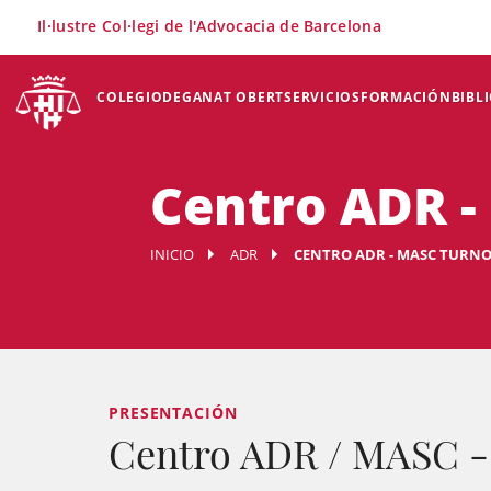
×
Il·lustre Col·legi de l'Advocacia de Barcelona
COLEGIO
DEGANAT OBERT
SERVICIOS
FORMACIÓN
BIBL
Centro ADR -
INICIO
ADR
CENTRO ADR - MASC TURNO
PRESENTACIÓN
Centro ADR / MASC 