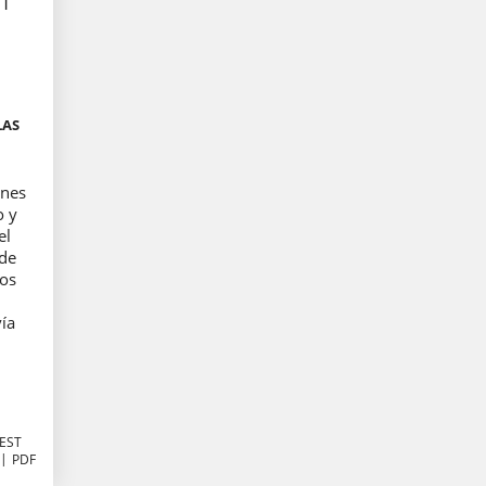
 |
B
LAS
ones
o y
el
 de
os
vía
CEST
PDF