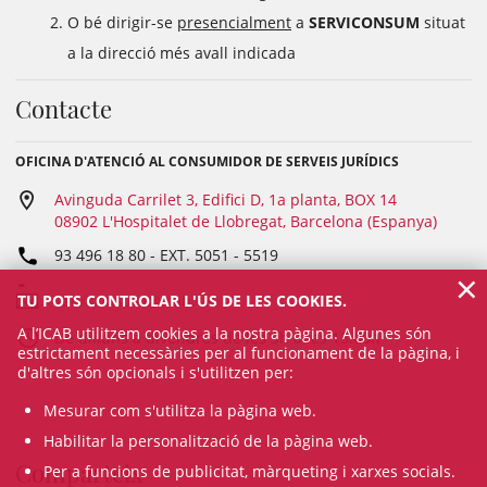
O bé dirigir-se
presencialment
a
SERVICONSUM
situat
a la direcció més avall indicada
Contacte
OFICINA D'ATENCIÓ AL CONSUMIDOR DE SERVEIS JURÍDICS
Avinguda Carrilet 3, Edifici D, 1a planta, BOX 14
08902 L'Hospitalet de Llobregat, Barcelona (Espanya)
93 496 18 80
- EXT.
5051 - 5519
×
TU POTS CONTROLAR L'ÚS DE LES COOKIES.
serviconsum@icab.cat
A l’ICAB utilitzem cookies a la nostra pàgina. Algunes són
De dilluns a divendres de les 9h a les 13.00h
estrictament necessàries per al funcionament de la pàgina, i
d'altres són opcionals i s'utilitzen per:
Mesurar com s'utilitza la pàgina web.
Habilitar la personalització de la pàgina web.
Comparteix
Per a funcions de publicitat, màrqueting i xarxes socials.