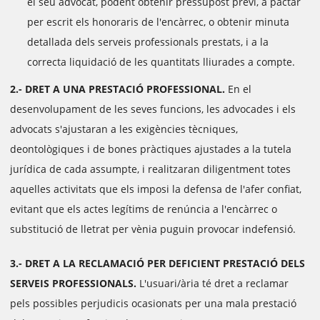
el seu advocat, podent obtenir pressupost previ, a pactar
per escrit els honoraris de l'encàrrec, o obtenir minuta
detallada dels serveis professionals prestats, i a la
correcta liquidació de les quantitats lliurades a compte.
2.- DRET A UNA PRESTACIÓ PROFESSIONAL.
En el
desenvolupament de les seves funcions, les advocades i els
advocats s'ajustaran a les exigències tècniques,
deontològiques i de bones pràctiques ajustades a la tutela
jurídica de cada assumpte, i realitzaran diligentment totes
aquelles activitats que els imposi la defensa de l'afer confiat,
evitant que els actes legítims de renúncia a l'encàrrec o
substitució de lletrat per vènia puguin provocar indefensió.
3.- DRET A LA RECLAMACIÓ PER DEFICIENT PRESTACIÓ DELS
SERVEIS PROFESSIONALS.
L'usuari/ària té dret a reclamar
pels possibles perjudicis ocasionats per una mala prestació