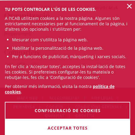
×
COMISSIÓ PER A LA SALUT EMOCIONAL DE L’ADVOCACIA
TU POTS CONTROLAR L'ÚS DE LES COOKIES.
Organització
A l’ICAB utilitzem cookies a la nostra pàgina. Algunes són
estrictament necessàries per al funcionament de la pàgina, i
d'altres són opcionals i s'utilitzen per:
Properament.
Mesurar com s'utilitza la pàgina web.
Habilitar la personalització de la pàgina web.
Comparteix
Per a funcions de publicitat, màrqueting i xarxes socials.
En fer clic a 'Acceptar totes', acceptes la instal·lació de totes
les cookies. Si prefereixes configurar-les tu mateix/a o
rebutjar-les, fes clic a 'Configuració de cookies'.
Per obtenir més informació, visita la nostra
política de
cookies
.
MAPA WEB
ACCESSIBILITAT
AVÍS LEGAL
PRIVADESA
COOKIES
CONDICIONS GENERALS
CONFIGURACIÓ DE COOKIES
QUALITAT
CODI ÈTIC
© Thu Aug 06 23:57:52 CEST 2026 Il·lustre Col·legi de
ACCEPTAR TOTES
l'Advocacia de Barcelona. Tots els drets són reservats.