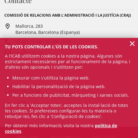
Contacte
COMISSIÓ DE RELACIONS AMB L'ADMINISTRACIÓ I LA JUSTÍCIA (CRAJ)
Mallorca, 283
Barcelona, Barcelona (Espanya)
×
93 601 13 44 / 93 496 18 80
TU POTS CONTROLAR L'ÚS DE LES COOKIES.
craj@icab.cat
A l’ICAB utilitzem cookies a la nostra pàgina. Algunes són
estrictament necessàries per al funcionament de la pàgina, i
d'altres són opcionals i s'utilitzen per:
Mesurar com s'utilitza la pàgina web.
Habilitar la personalització de la pàgina web.
Comparteix
Per a funcions de publicitat, màrqueting i xarxes socials.
En fer clic a 'Acceptar totes', acceptes la instal·lació de totes
les cookies. Si prefereixes configurar-les tu mateix/a o
rebutjar-les, fes clic a 'Configuració de cookies'.
Per obtenir més informació, visita la nostra
política de
cookies
.
MAPA WEB
ACCESSIBILITAT
AVÍS LEGAL