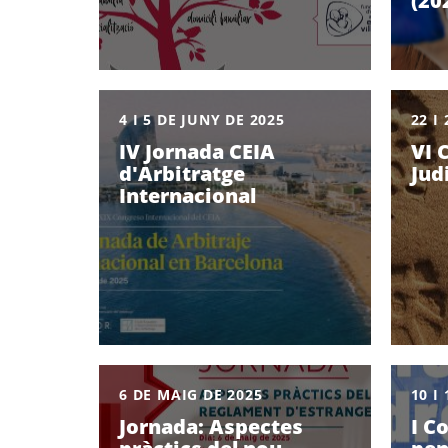
(20
4 I 5 DE JUNY DE 2025
22 I
IV Jornada CEIA
VI 
d'Arbitratge
Jud
Internacional
6 DE MAIG DE 2025
10 I
Jornada: Aspectes
I C