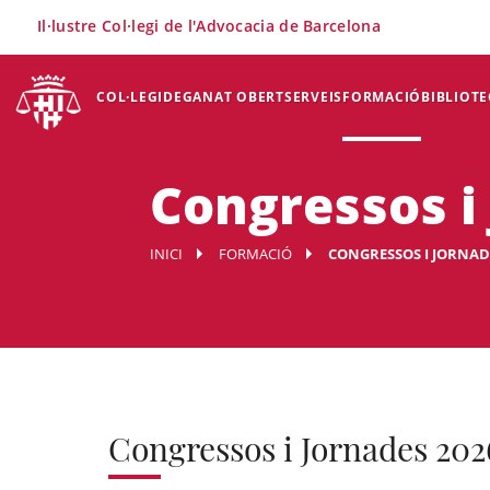
×
Il·lustre Col·legi de l'Advocacia de Barcelona
COL·LEGI
DEGANAT OBERT
SERVEIS
FORMACIÓ
BIBLIOTE
Congressos i
INICI
FORMACIÓ
CONGRESSOS I JORNAD
Congressos i Jornades 202