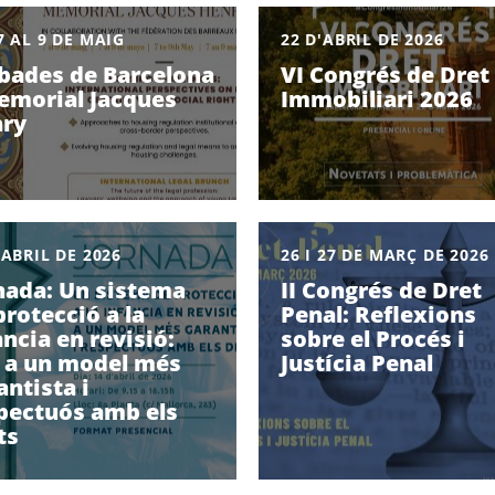
7 AL 9 DE MAIG
22 D'ABRIL DE 2026
bades de Barcelona
VI Congrés de Dret
emorial Jacques
Immobiliari 2026
ry
'ABRIL DE 2026
26 I 27 DE MARÇ DE 2026
nada: Un sistema
II Congrés de Dret
protecció a la
Penal: Reflexions
ància en revisió:
sobre el Procés i
 a un model més
Justícia Penal
antista i
pectuós amb els
ts