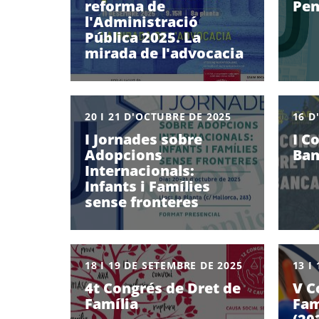
reforma de
Pen
l'Administració
Pública 2025. La
mirada de l'advocacia
20 I 21 D'OCTUBRE DE 2025
16 D
I Jornades sobre
I C
Adopcions
Ban
Internacionals:
Infants i Famílies
sense fronteres
18 I 19 DE SETEMBRE DE 2025
13 I
4t Congrés de Dret de
V C
Família
Fam