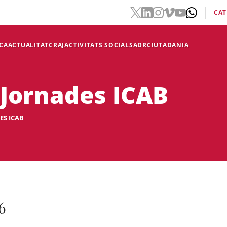
CAT
CA
ACTUALITAT
CRAJ
ACTIVITATS SOCIALS
ADR
CIUTADANIA
 Jornades ICAB
ES ICAB
6