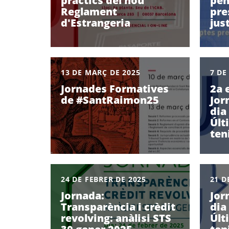
pràctics del nou
pen
Reglament
pre
d'Estrangeria
jus
13 DE MARÇ DE 2025
7 DE
Jornades Formatives
2a 
de #SantRaimon25
Jor
dia
Últ
ten
24 DE FEBRER DE 2025
21 D
Jornada:
Jor
Transparència i crèdit
dia
revolving: anàlisi STS
Últ