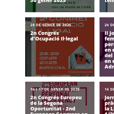
30 gener 2025
ten
28 DE GENER DE 2025
24 D
2n Congrés
II 
d'Ocupació Il·legal
fem
per
en 
del
en e
Adm
16 I 17 DE GENER DE 2025
14 D
2n Congrés Europeu
Jor
de la Segona
prà
Oportunitat - 2nd
la 