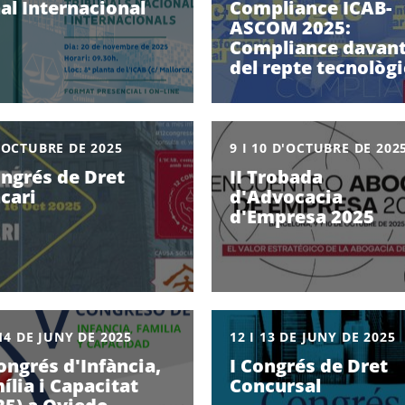
al Internacional
Compliance ICAB-
ASCOM 2025:
Compliance davan
del repte tecnològi
'OCTUBRE DE 2025
9 I 10 D'OCTUBRE DE 202
ongrés de Dret
II Trobada
cari
d'Advocacia
d'Empresa 2025
 14 DE JUNY DE 2025
12 I 13 DE JUNY DE 2025
ongrés d'Infància,
I Congrés de Dret
ília i Capacitat
Concursal