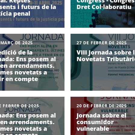
al. Reptes
Congress - Congrés
sents i futurs de la
Dret Col·laboratiu
tícia penal
 MARÇ DE 2025
27 DE FEBRER DE 2025
edició de la
VIII Jornada sobre 
nada: Ens posem al
Novetats Tributàri
 en arrendaments.
imes novetats a
ir en compte
E FEBRER DE 2025
20 DE FEBRER DE 2025
nada: Ens posem al
Jornada sobre el
 en arrendaments.
consumidor
imes novetats a
vulnerable