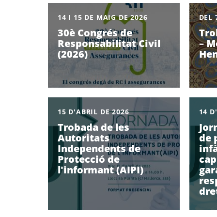
14 I 15 DE MAIG DE 2026
DEL 
30è Congrés de
Tro
Responsabilitat Civil
– M
(2026)
Hen
15 D'ABRIL DE 2026
14 D
Trobada de les
Jor
Autoritats
de 
Independents de
inf
Protecció de
cap
l'informant (AIPI)
gar
res
dre