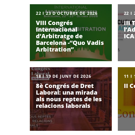
22 I 23 D’OCTUBRE DE 2026
22 I
VIII Congrés
III
Internacional
l’A
d’Arbitratge de
ICA
Barcelona -“Quo Vadis
Arbitration”
18 I 19 DE JUNY DE 2026
11 I
8è Congrés de Dret
II 
Laboral: una mirada
als nous reptes de les
relacions laborals