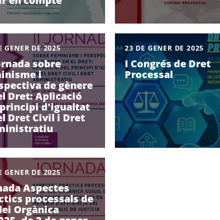
ir en compte
E GENER DE 2025
23 DE GENER DE 2025
Jornada sobre
I Congrés de Dret
inisme i
Processal
spectiva de gènere
el Dret: Aplicació
 principi d'igualtat
l Dret Civil i Dret
inistratiu
E GENER DE 2025
nada Aspectes
ctics processals de
Llei Orgànica