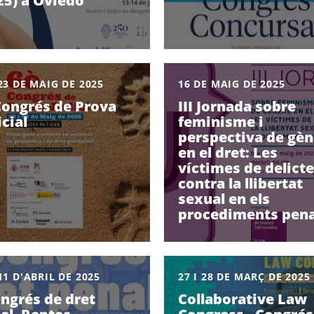
25) a Oviedo
 23 DE MAIG DE 2025
16 DE MAIG DE 2025
Congrés de Prova
III Jornada sobre
icial
feminisme i
perspectiva de gèn
en el dret: Les
víctimes de delict
contra la llibertat
sexual en els
procediments pena
 11 D'ABRIL DE 2025
27 I 28 DE MARÇ DE 2025
ongrés de dret
Collaborative Law