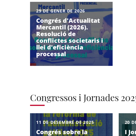
29 DE GENER DE 2026
Congrés d'Actualitat
Mercantil (2026).
Resolució de
conflictes societaris i
llei d'eficiència
processal
Congressos i Jornades 202
11 DE DESEMBRE DE 2025
20 D
Congrés sobre la
I J