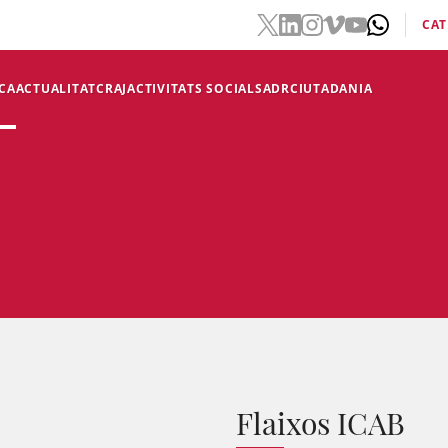
CAT
CA
ACTUALITAT
CRAJ
ACTIVITATS SOCIALS
ADR
CIUTADANIA
Flaixos ICAB