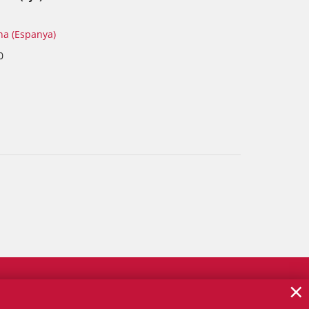
na (Espanya)
0
×