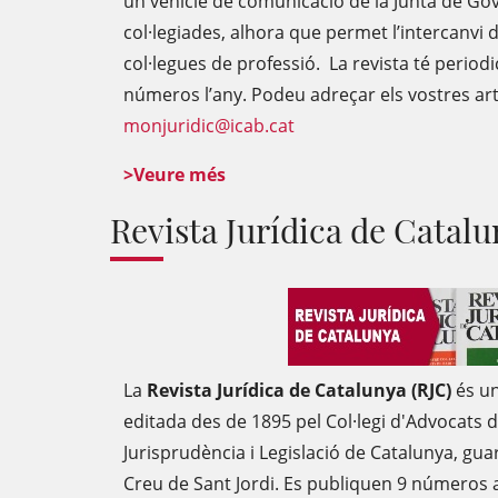
un vehicle de comunicació de la Junta de Gove
col·legiades, alhora que permet l’intercanvi 
col·legues de professió. La revista té periodi
números l’any. Podeu adreçar els vostres arti
monjuridic@icab.cat
>Veure més
Revista Jurídica de Catal
La
Revista Jurídica de Catalunya (RJC)
és un
editada des de 1895 pel Col·legi d'Advocats 
Jurisprudència i Legislació de Catalunya, gu
Creu de Sant Jordi. Es publiquen 9 números a