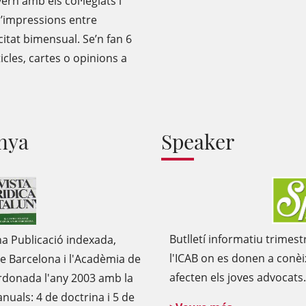
rn amb els col·legiats i
d’impressions entre
citat bimensual. Se’n fan 6
cles, cartes o opinions a
unya
Speaker
Butlletí informatiu trimest
a Publicació indexada,
l'ICAB on es donen a conèix
de Barcelona i l'Acadèmia de
afecten els joves advocats.
ardonada l'any 2003 amb la
nuals: 4 de doctrina i 5 de