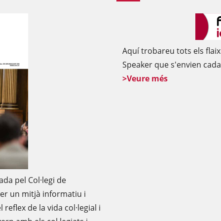
Aquí trobareu tots els flaix
Speaker que s'envien cada 
>Veure més
ada pel Col·legi de
er un mitjà informatiu i
reflex de la vida col·legial i