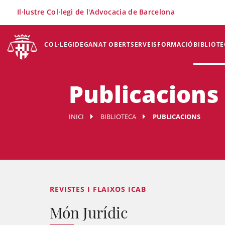
×
Il·lustre Col·legi de l'Advocacia de Barcelona
COL·LEGI
DEGANAT OBERT
SERVEIS
FORMACIÓ
BIBLIOTE
Publicacions
INICI
BIBLIOTECA
PUBLICACIONS
REVISTES I FLAIXOS ICAB
Món Jurídic