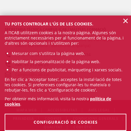
×
TU POTS CONTROLAR L'ÚS DE LES COOKIES.
SECRETARIA TÈCNICA CAMPUS ICAB / MÀSTERS FORMACIÓ
A l’ICAB utilitzem cookies a la nostra pàgina. Algunes són
estrictament necessàries per al funcionament de la pàgina, i
Mallorca, 283 / Mallorca, 281 (Centre de Formació)
d'altres són opcionals i s'utilitzen per:
08037 Barcelona , Barcelona (Espanya)
Mesurar com s'utilitza la pàgina web.
93 601 12 80 / 93 496 18 80
- EXT.
5334
Habilitar la personalització de la pàgina web.
Fax: 93 215 04 29
Per a funcions de publicitat, màrqueting i xarxes socials.
campus@icab.cat
En fer clic a 'Acceptar totes', acceptes la instal·lació de totes
masters@icab.cat
les cookies. Si prefereixes configurar-les tu mateix/a o
rebutjar-les, fes clic a 'Configuració de cookies'.
Per obtenir més informació, visita la nostra
política de
cookies
.
MAPA WEB
ACCESSIBILITAT
AVÍS LEGAL
PRIVADESA
COOKIES
CONDICIONS GENERALS
CONFIGURACIÓ DE COOKIES
QUALITAT
CODI ÈTIC