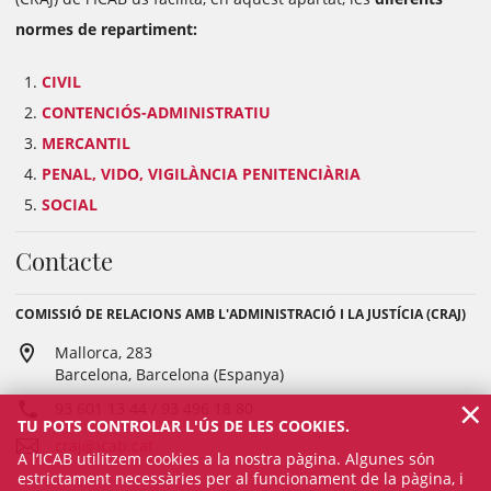
normes de repartiment:
CIVIL
CONTENCIÓS-ADMINISTRATIU
MERCANTIL
PENAL, VIDO, VIGILÀNCIA PENITENCIÀRIA
SOCIAL
Contacte
COMISSIÓ DE RELACIONS AMB L'ADMINISTRACIÓ I LA JUSTÍCIA (CRAJ)
Mallorca, 283
Barcelona, Barcelona (Espanya)
×
93 601 13 44 / 93 496 18 80
TU POTS CONTROLAR L'ÚS DE LES COOKIES.
craj@icab.cat
A l’ICAB utilitzem cookies a la nostra pàgina. Algunes són
estrictament necessàries per al funcionament de la pàgina, i