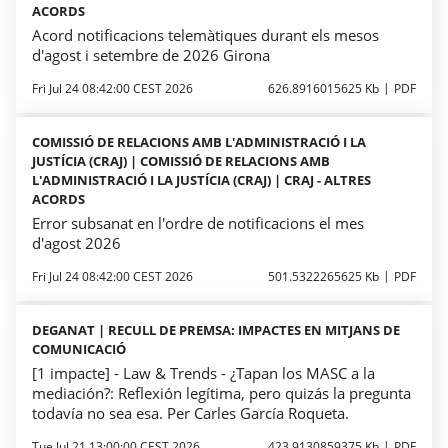
ACORDS
Acord notificacions telemàtiques durant els mesos
d'agost i setembre de 2026 Girona
Fri Jul 24 08:42:00 CEST 2026
626.8916015625 Kb
PDF
COMISSIÓ DE RELACIONS AMB L'ADMINISTRACIÓ I LA
JUSTÍCIA (CRAJ) | COMISSIÓ DE RELACIONS AMB
L'ADMINISTRACIÓ I LA JUSTÍCIA (CRAJ) | CRAJ - ALTRES
ACORDS
Error subsanat en l'ordre de notificacions el mes
d'agost 2026
Fri Jul 24 08:42:00 CEST 2026
501.5322265625 Kb
PDF
DEGANAT | RECULL DE PREMSA: IMPACTES EN MITJANS DE
COMUNICACIÓ
[1 impacte] - Law & Trends - ¿Tapan los MASC a la
mediación?: Reflexión legítima, pero quizás la pregunta
todavía no sea esa. Per Carles García Roqueta.
Tue Jul 21 13:00:00 CEST 2026
423.9130859375 Kb
PDF