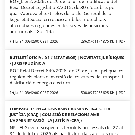
BOE_Llei 2/2026, de 29 de juliol, de modificació del
Reial Decret Legislatiu 8/2015, de 30 d'octubre, pel
qual s'aprova el text refós de la Llei General de la
Seguretat Social en relació amb les mutualitats
alternatives regulades en les seves disposicions
addicionals 18a i 19a
Fri Jul 31 09:42:00 CEST 2026
236.8701171875 Kb
PDF
BUTLLETÍ OFICIAL DE L'ESTAT (BOE) | NOVETATS JURÍDIQUES
/ JURISPRUDÈNCIA
BOE Reial Decret 640/2026, de 29 de juliol, pel qual es
regulen els plans d'inversió de les xarxes de transport i
distribució d'energia elèctrica
Fri Jul 31 08:42:00 CEST 2026
508.0947265625 Kb
PDF
COMISSIÓ DE RELACIONS AMB L'ADMINISTRACIÓ I LA
JUSTÍCIA (CRAJ) | COMISSIÓ DE RELACIONS AMB
L'ADMINISTRACIÓ I LA JUSTÍCIA (CRAJ)
NP - El Govern suspèn els terminis processals del 27 al
31 de juliol de 2026 als partits judicials afectats pels