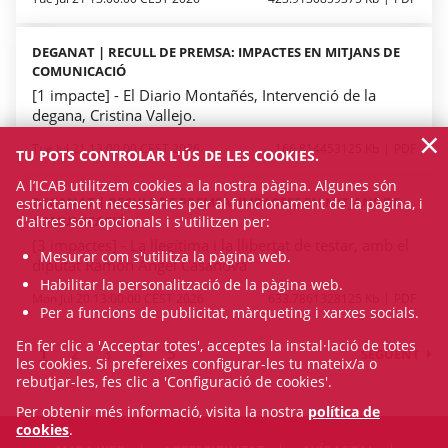
DEGANAT | RECULL DE PREMSA: IMPACTES EN MITJANS DE
COMUNICACIÓ
[1 impacte] - El Diario Montañés, Intervenció de la
degana, Cristina Vallejo.
×
Tue Jul 21 13:00:00 CEST 2026
166.814453125 Kb
PDF
TU POTS CONTROLAR L'ÚS DE LES COOKIES.
A l’ICAB utilitzem cookies a la nostra pàgina. Algunes són
DEGANAT | RECULL DE PREMSA: IMPACTES EN MITJANS DE
estrictament necessàries per al funcionament de la pàgina, i
d'altres són opcionals i s'utilitzen per:
COMUNICACIÓ
[3 impactes] - La llegítima i la llibertat de testar, amb el
Mesurar com s'utilitza la pàgina web.
diputat Ramón Ángel Casanova
Habilitar la personalització de la pàgina web.
Mon Jul 20 13:00:00 CEST 2026
633.7861328125 Kb
PDF
Per a funcions de publicitat, màrqueting i xarxes socials.
En fer clic a 'Acceptar totes', acceptes la instal·lació de totes
1
2
3
4
5
SEGÜENT
les cookies. Si prefereixes configurar-les tu mateix/a o
rebutjar-les, fes clic a 'Configuració de cookies'.
Per obtenir més informació, visita la nostra
política de
cookies
.