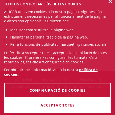
×
TU POTS CONTROLAR L'ÚS DE LES COOKIES.
craj@icab.cat
A l’ICAB utilitzem cookies a la nostra pàgina. Algunes són
estrictament necessàries per al funcionament de la pàgina, i
d'altres són opcionals i s'utilitzen per:
Mesurar com s'utilitza la pàgina web.
Habilitar la personalització de la pàgina web.
Comparteix
Per a funcions de publicitat, màrqueting i xarxes socials.
En fer clic a 'Acceptar totes', acceptes la instal·lació de totes
les cookies. Si prefereixes configurar-les tu mateix/a o
rebutjar-les, fes clic a 'Configuració de cookies'.
Per obtenir més informació, visita la nostra
política de
cookies
.
MAPA WEB
ACCESSIBILITAT
AVÍS LEGAL
PRIVADESA
COOKIES
CONDICIONS GENERALS
CONFIGURACIÓ DE COOKIES
QUALITAT
CODI ÈTIC
© Fri Aug 07 07:31:22 CEST 2026 Il·lustre Col·legi de l'Advocacia
ACCEPTAR TOTES
de Barcelona. Tots els drets són reservats.