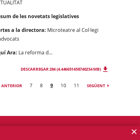
TUALITAT
sum de les novetats legislatives
rtes a la directora:
Microteatre al Col·legi
advocats
uí Ara:
La reforma d...
DESCARREGAR 284 (4.446651458740234 MB)
7
8
9
10
11
ANTERIOR
SEGÜENT
×