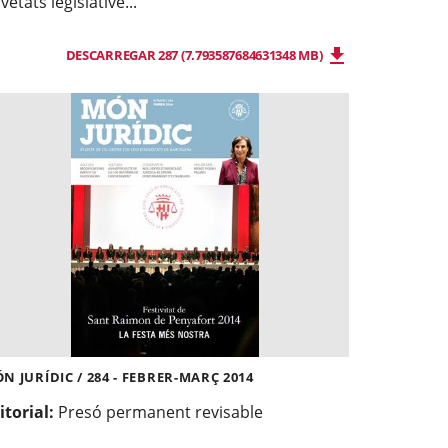
vetats legislative...
DESCARREGAR 287 (7.793587684631348 MB)
N JURÍDIC / 284 - FEBRER-MARÇ 2014
itorial:
Presó permanent revisable