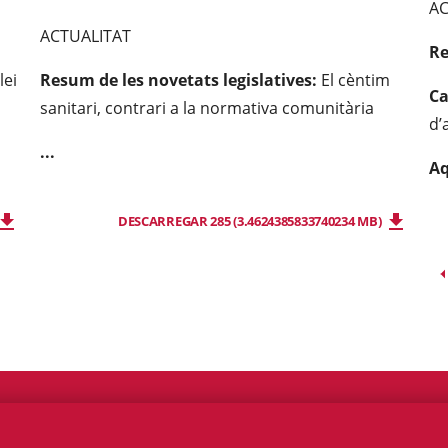
AC
ACTUALITAT
Re
lei
Resum de les novetats legislatives:
El cèntim
Ca
sanitari, contrari a la normativa comunitària
d’
...
Aq
DESCARREGAR 285 (3.4624385833740234 MB)