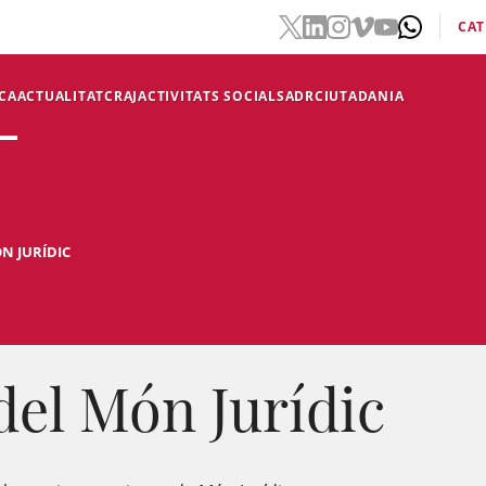
CAT
CA
ACTUALITAT
CRAJ
ACTIVITATS SOCIALS
ADR
CIUTADANIA
N JURÍDIC
del Món Jurídic