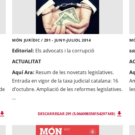
MÓN JURÍDIC / 291 - JUNY-JULIOL 2014
MÓ
Editorial:
Els advocats i la corrupció
Edi
ACTUALITAT
A
Aquí Ara:
Resum de les novetats legislatives.
Aq
Entrada en vigor de la taxa judicial catalana: 16
Am
 de
d’octubre. Ampliació de les reformes legislatives.
le
...
DESCARREGAR 291 (5.064098358154297 MB)