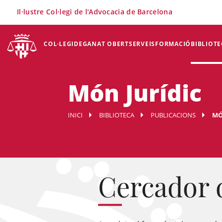
×
Il·lustre Col·legi de l'Advocacia de Barcelona
COL·LEGI
DEGANAT OBERT
SERVEIS
FORMACIÓ
BIBLIOTE
Món Jurídic
INICI
BIBLIOTECA
PUBLICACIONS
MÓ
Cercador 