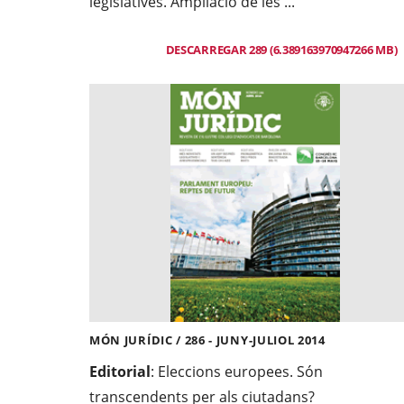
legislatives. Ampliació de les ...
DESCARREGAR 289 (6.389163970947266 MB)
MÓN JURÍDIC / 286 - JUNY-JULIOL 2014
Editorial
: Eleccions europees. Són
transcendents per als ciutadans?