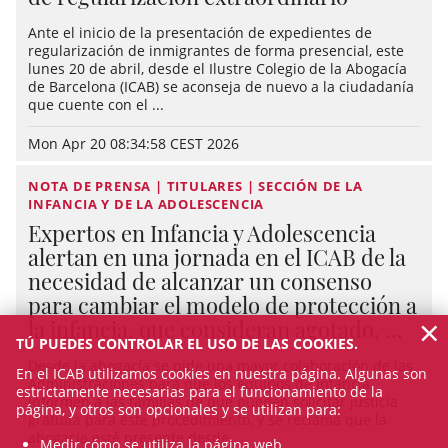
Ante el inicio de la presentación de expedientes de
regularización de inmigrantes de forma presencial, este
lunes 20 de abril, desde el Ilustre Colegio de la Abogacía
de Barcelona (ICAB) se aconseja de nuevo a la ciudadanía
que cuente con el ...
Mon Apr 20 08:34:58 CEST 2026
NOTA DE PRENSA | TITULARES | SECCIÓN DE LA
INFANCIA Y DE LA ADOLESCENCIA
Expertos en Infancia y Adolescencia
alertan en una jornada en el ICAB de la
necesidad de alcanzar un consenso
para cambiar el modelo de protección a
×
la infancia, que consideran agotado, ...
TÚ PUEDES CONTROLAR EL USO DE LAS COOKIES.
Desde la abogacía se pide una mayor colaboración de las
En el ICAB utilizamos cookies en nuestra página. Algunas son
Administraciones para que los equipos de Infancia
estrictamente necesarias para el funcionamiento de la
informen a las familias de que pueden solicitar justicia
página, y otros son opcionales y se utilizan para:
gratuita para este procedimiento, y se reclama que la
abogacía esté presente desde ...
Medir cómo se utiliza la página web.