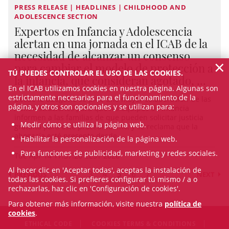
PRESS RELEASE | HEADLINES | CHILDHOOD AND
ADOLESCENCE SECTION
Expertos en Infancia y Adolescencia
alertan en una jornada en el ICAB de la
necesidad de alcanzar un consenso
×
para cambiar el modelo de protección a
TÚ PUEDES CONTROLAR EL USO DE LAS COOKIES.
la infancia, que consideran agotado, ...
En el ICAB utilizamos cookies en nuestra página. Algunas son
estrictamente necesarias para el funcionamiento de la
Desde la abogacía se pide una mayor colaboración de las
página, y otros son opcionales y se utilizan para:
Administraciones para que los equipos de Infancia
informen a las familias de que pueden solicitar justicia
Medir cómo se utiliza la página web.
gratuita para este procedimiento, y se reclama que la
abogacía esté presente desde ...
Habilitar la personalización de la página web.
Para funciones de publicidad, marketing y redes sociales.
Tue Apr 14 17:37:26 CEST 2026
Al hacer clic en 'Aceptar todas', aceptas la instalación de
3
4
5
6
7
PREVIOUS
NEXT
todas las cookies. Si prefieres configurar tú mismo / a o
rechazarlas, haz clic en 'Configuración de cookies'.
Para obtener más información, visite nuestra
política de
cookies
.
ETHICAL CODE
COOKIES TERMS & CONDITIONS