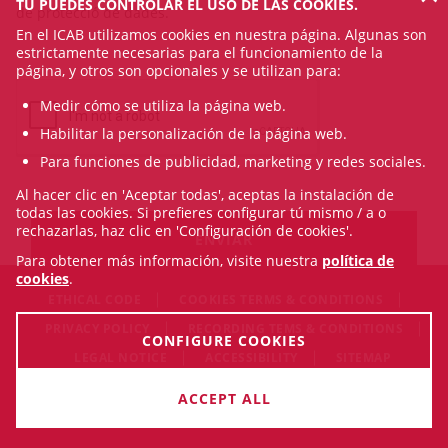
TÚ PUEDES CONTROLAR EL USO DE LAS COOKIES.
de protecció de dades.
En el ICAB utilizamos cookies en nuestra página. Algunas son
estrictamente necesarias para el funcionamiento de la
página, y otros son opcionales y se utilizan para:
Medir cómo se utiliza la página web.
Habilitar la personalización de la página web.
Para funciones de publicidad, marketing y redes sociales.
Al hacer clic en 'Aceptar todas', aceptas la instalación de
todas las cookies. Si prefieres configurar tú mismo / a o
rechazarlas, haz clic en 'Configuración de cookies'.
Para obtener más información, visite nuestra
política de
cookies
.
ETHICAL CODE
COOKIES TERMS & CONDITIONS
PRIVACY POLICY
RECORDING TEMS & CONDITIONS
CONFIGURE COOKIES
LEGAL NOTICE
ACCESSIBILITY
SITEMAP
© Thu Aug 06 14:06:53 CEST 2026 Il·lustre Col·legi de
ACCEPT ALL
l'Advocacia de Barcelona. All rigths reserved