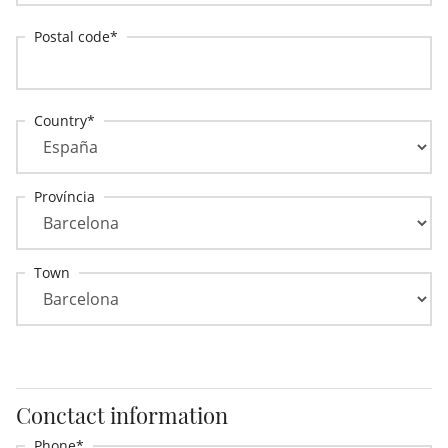
Postal code
Country
Província
Town
Conctact information
Phone