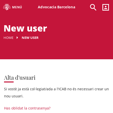
Advocacia Barcelona
MENÚ
New user
HOME
NEW USER
Alta d'usuari
Si vostè ja està col·legiat/ada a l'ICAB no és necessari crear un
nou usuari.
Has oblidat la contrasenya?