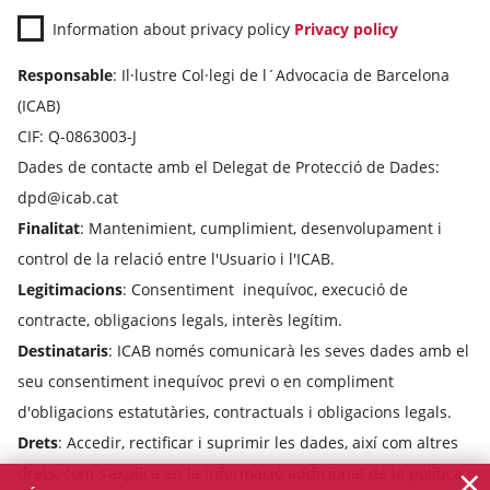
Information about privacy policy
Privacy policy
Responsable
: Il·lustre Col·legi de l´Advocacia de Barcelona
(ICAB)
CIF: Q-0863003-J
Dades de contacte amb el Delegat de Protecció de Dades:
dpd@icab.cat
Finalitat
: Mantenimient, cumplimient, desenvolupament i
control de la relació entre l'Usuario i l'ICAB.
Legitimacions
: Consentiment inequívoc, execució de
contracte, obligacions legals, interès legítim.
Destinataris
: ICAB només comunicarà les seves dades amb el
seu consentiment inequívoc previ o en compliment
d'obligacions estatutàries, contractuals i obligacions legals.
Drets
: Accedir, rectificar i suprimir les dades, així com altres
×
drets, com s’explica en la informació addicional de la política