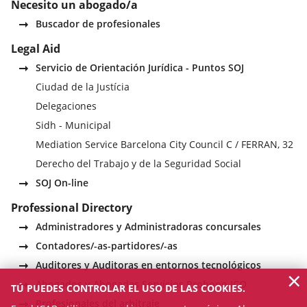
Necesito un abogado/a
Buscador de profesionales
Legal Aid
Servicio de Orientación Jurídica - Puntos SOJ
Ciudad de la Justícia
Delegaciones
Sidh - Municipal
Mediation Service Barcelona City Council C / FERRAN, 32
Derecho del Trabajo y de la Seguridad Social
SOJ On-line
Professional Directory
Administradores y Administradoras concursales
Contadores/-as-partidores/-as
Auditores y Auditoras en entornos tecnológicos
×
Abogados y Abogadas Servicios Probono ICO
TÚ PUEDES CONTROLAR EL USO DE LAS COOKIES.
Profesionales del arbitraje