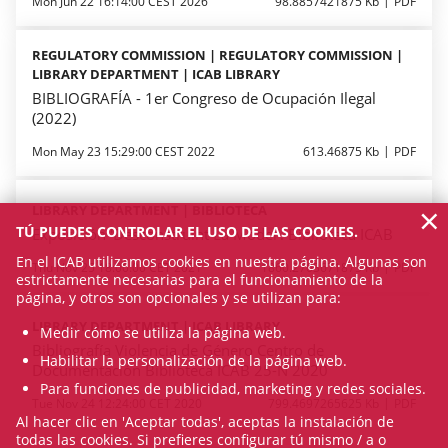
Mon Jun 22 16:14:00 CEST 2026
98.8857421875 Kb
PDF
REGULATORY COMMISSION | REGULATORY COMMISSION |
LIBRARY DEPARTMENT | ICAB LIBRARY
BIBLIOGRAFÍA - 1er Congreso de Ocupación Ilegal
(2022)
Mon May 23 15:29:00 CEST 2022
613.46875 Kb
PDF
×
LIBRARY DEPARTMENT | BIBLIOTECA
TÚ PUEDES CONTROLAR EL USO DE LAS COOKIES.
Exposición 'Desconstruint La Model'. Biblioteca ICAB
En el ICAB utilizamos cookies en nuestra página. Algunas son
Thu Nov 25 18:00:00 CET 2021
1860.2763671875 Kb
PDF
estrictamente necesarias para el funcionamiento de la
página, y otros son opcionales y se utilizan para:
LIBRARY DEPARTMENT | ICAB LIBRARY
Medir cómo se utiliza la página web.
Bibliografía Violencia de Género Centro de
Habilitar la personalización de la página web.
Documentación Biblioteca ICAB 25-N 2020
Para funciones de publicidad, marketing y redes sociales.
Tue Nov 24 12:24:00 CET 2020
799.4697265625 Kb
PDF
Al hacer clic en 'Aceptar todas', aceptas la instalación de
todas las cookies. Si prefieres configurar tú mismo / a o