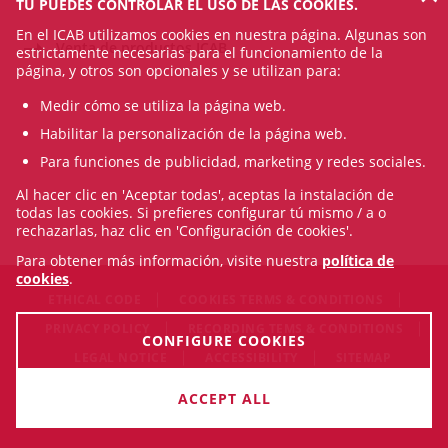
TÚ PUEDES CONTROLAR EL USO DE LAS COOKIES.
En el ICAB utilizamos cookies en nuestra página. Algunas son
Venta de productos ICAB
estrictamente necesarias para el funcionamiento de la
página, y otros son opcionales y se utilizan para:
Medir cómo se utiliza la página web.
Habilitar la personalización de la página web.
Para funciones de publicidad, marketing y redes sociales.
Al hacer clic en 'Aceptar todas', aceptas la instalación de
todas las cookies. Si prefieres configurar tú mismo / a o
rechazarlas, haz clic en 'Configuración de cookies'.
Para obtener más información, visite nuestra
política de
cookies
.
ETHICAL CODE
COOKIES TERMS & CONDITIONS
PRIVACY POLICY
RECORDING TEMS & CONDITIONS
CONFIGURE COOKIES
LEGAL NOTICE
ACCESSIBILITY
SITEMAP
© Fri Aug 07 17:52:07 CEST 2026 Il·lustre Col·legi de l'Advocacia
ACCEPT ALL
de Barcelona. All rigths reserved