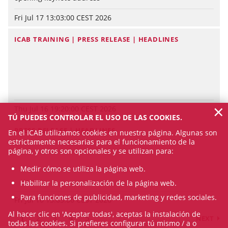
Fri Jul 17 13:03:00 CEST 2026
ICAB TRAINING | PRESS RELEASE | HEADLINES
×
Thu Jul 16 19:20:00 CEST 2026
TÚ PUEDES CONTROLAR EL USO DE LAS COOKIES.
PRESS RELEASE | HEADLINES
En el ICAB utilizamos cookies en nuestra página. Algunas son
estrictamente necesarias para el funcionamiento de la
página, y otros son opcionales y se utilizan para:
Medir cómo se utiliza la página web.
Habilitar la personalización de la página web.
Para funciones de publicidad, marketing y redes sociales.
Fri Jul 10 15:03:00 CEST 2026
Al hacer clic en 'Aceptar todas', aceptas la instalación de
1
2
3
4
5
NEXT
todas las cookies. Si prefieres configurar tú mismo / a o