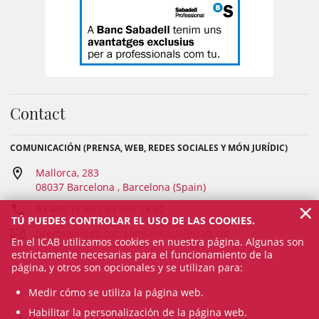
Contact
COMUNICACIÓN (PRENSA, WEB, REDES SOCIALES Y MÓN JURÍDIC)
Mallorca, 283
08037 Barcelona , Barcelona (Spain)
×
93 496 18 85 / 93 496 18 80
TÚ PUEDES CONTROLAR EL USO DE LAS COOKIES.
premsa@icab.cat; comunicacio@icab.cat
En el ICAB utilizamos cookies en nuestra página. Algunas son
estrictamente necesarias para el funcionamiento de la
página, y otros son opcionales y se utilizan para:
Medir cómo se utiliza la página web.
Habilitar la personalización de la página web.