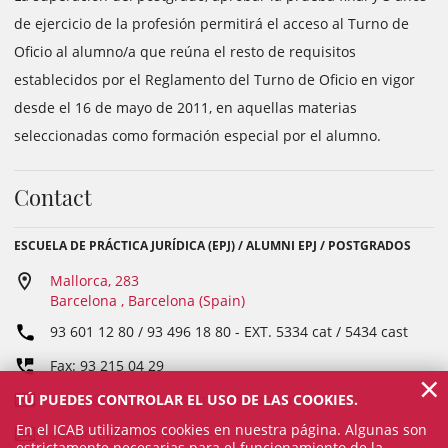
de ejercicio de la profesión permitirá el acceso al Turno de
Oficio al alumno/a que reúna el resto de requisitos
establecidos por el Reglamento del Turno de Oficio en vigor
desde el 16 de mayo de 2011, en aquellas materias
seleccionadas como formación especial por el alumno.
Contact
ESCUELA DE PRÁCTICA JURÍDICA (EPJ) / ALUMNI EPJ / POSTGRADOS
Mallorca, 283
Barcelona , Barcelona (Spain)
93 601 12 80 / 93 496 18 80
- EXT.
5334 cat / 5434 cast
Fax: 93 215 04 29
×
TÚ PUEDES CONTROLAR EL USO DE LAS COOKIES.
escola@icab.cat; postgraus@icab.cat
En el ICAB utilizamos cookies en nuestra página. Algunas son
alumniepj@icab.cat
estrictamente necesarias para el funcionamiento de la