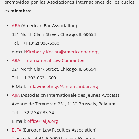
promovidos por las Asociaciones internaciones de les cuales
es
miembro
:
ABA
(American Bar Association)
321 North Clark Street, Chicago, IL 60654
Tel.: +1 (312) 988-5000
e-mail:
Kimberly.Kocian@americanbar.org
ABA -
International Law Committee
321 North Clark Street, Chicago, IL 60654
Tel.: +1 202-662-1660
E-Mail:
intlawmeetings@americanbar.org
AIJA
(Association Internationale des Jeunes Avocats)
Avenue de Tervueren 231, 1150 Brussels, Belgium
Tel.: +32 2 347 33 34
E-mail:
office@aija.org
ELFA
(Europan Law Faculties Association)
Tiensestraat 41, B 3000 Leuven, Belgium