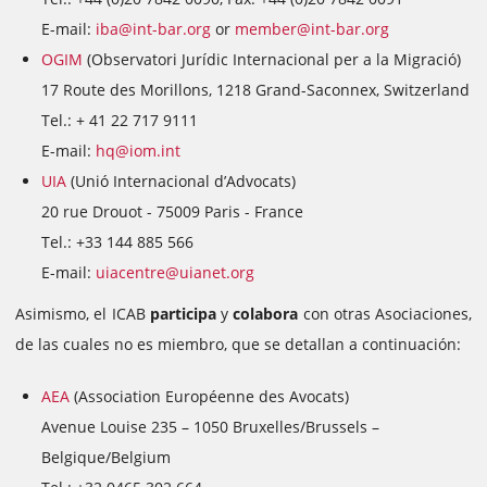
E-mail:
iba@int-bar.org
or
member@int-bar.org
OGIM
(Observatori Jurídic Internacional per a la Migració)
17 Route des Morillons, 1218 Grand-Saconnex, Switzerland
Tel.: + 41 22 717 9111
E-mail:
hq@iom.int
UIA
(Unió Internacional d’Advocats)
20 rue Drouot - 75009 Paris - France
Tel.: +33 144 885 566
E-mail:
uiacentre@uianet.org
Asimismo, el ICAB
participa
y
colabora
con otras Asociaciones,
de las cuales no es miembro, que se detallan a continuación:
AEA
(Association Européenne des Avocats)
Avenue Louise 235 – 1050 Bruxelles/Brussels –
Belgique/Belgium