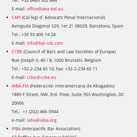
Tel.: +32 0465 302 664
E-mail:
office@aea-eal.eu
CAPI
(Col·legi d´Advocats Penal Internacional)
Avinguda Diagonal 529, 1er 2ª, 08029, Barcelona, Spain
Tel.: +34 93 405 14 24
E-mail:
info@bpi-icb.com
CCBE
(Council of Bars and Law Societies of Europe)
Rue Joseph II, 40 / 8, 1000 Brussels, Belgium
Tel.: +32-2-234 65 10, Fax: +32-2-234 65 11
E-mail:
ccbe@ccbe.eu
IABA-FIA
(Federación Interamercana de Abogados)
1889 F Street, NW, 3rd. Floor, Suite 355 Washington, DC
20006
Tel.: +1 (202) 466-5944
e-mail:
iaba@iaba.org
IPBA
(Interpacific Bar Association)