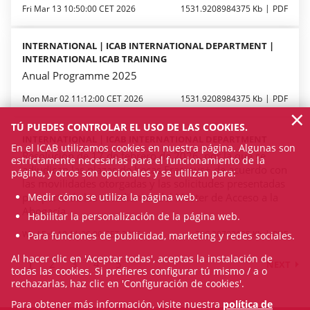
Fri Mar 13 10:50:00 CET 2026
1531.9208984375 Kb
PDF
INTERNATIONAL | ICAB INTERNATIONAL DEPARTMENT |
INTERNATIONAL ICAB TRAINING
Anual Programme 2025
Mon Mar 02 11:12:00 CET 2026
1531.9208984375 Kb
PDF
×
TÚ PUEDES CONTROLAR EL USO DE LAS COOKIES.
INTERNATIONAL | ICAB INTERNATIONAL DEPARTMENT
En el ICAB utilizamos cookies en nuestra página. Algunas son
Resolución de 17 de febrero de 2026, por la que se
estrictamente necesarias para el funcionamiento de la
adjudican las plazas de becas Erasmus+ de acuerdo con
página, y otros son opcionales y se utilizan para:
las movilidades otorgadas y las solicitudes presentadas
Medir cómo se utiliza la página web.
por parte de los estudiantes del Máster de Acceso a la
Abogacía
Habilitar la personalización de la página web.
Wed Feb 18 11:26:00 CET 2026
296.20703125 Kb
PDF
Para funciones de publicidad, marketing y redes sociales.
Al hacer clic en 'Aceptar todas', aceptas la instalación de
1
2
3
4
5
NEXT
todas las cookies. Si prefieres configurar tú mismo / a o
rechazarlas, haz clic en 'Configuración de cookies'.
Para obtener más información, visite nuestra
política de