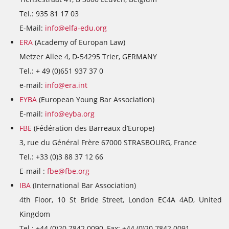
Tel.: 935 81 17 03
E-Mail:
info@elfa-edu.org
ERA
(Academy of Europan Law)
Metzer Allee 4, D-54295 Trier, GERMANY
Tel.: + 49 (0)651 937 37 0
e-mail:
info@era.int
EYBA
(European Young Bar Association)
E-mail:
info@eyba.org
FBE
(Fédération des Barreaux d’Europe)
3, rue du Général Frère 67000 STRASBOURG, France
Tel.: +33 (0)3 88 37 12 66
E-mail :
fbe@fbe.org
IBA
(International Bar Association)
4th Floor, 10 St Bride Street, London EC4A 4AD, United
Kingdom
Tel.: +44 (0)20 7842 0090, Fax: +44 (0)20 7842 0091