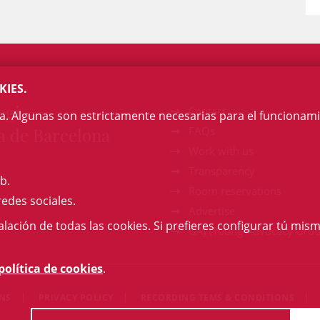
KIES.
egi
Contact
na. Algunas son estrictamente necesarias para el funcionami
a de Barcelona
FAQs
Work with us
Transparency
b.
Room reservations
redes sociales.
Advertise
talación de todas las cookies. Si prefieres configurar tú mism
GAJ (Young Advocacy Grou
política de cookies
.
ONS
PRIVACY POLICY
RECORDING TEMS & CONDITIONS