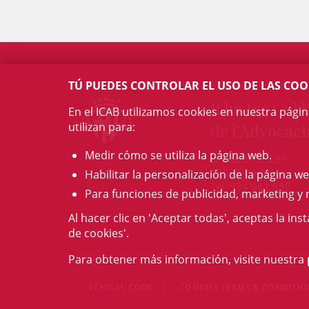
TÚ PUEDES CONTROLAR EL USO DE LAS COO
Il·lustre Col·l
En el ICAB utilizamos cookies en nuestra pági
utilizan para:
de l'Advocaci
Medir cómo se utiliza la página web.
c/ Mallorca, 283
08037 Barcelona
Habilitar la personalización de la página we
Tel. 934 961 880
Para funciones de publicidad, marketing y 
Al hacer clic en 'Aceptar todas', aceptas la ins
de cookies'.
Para obtener más información, visite nuestra
ETHICAL CODE
COOKIES TERMS & CONDITI