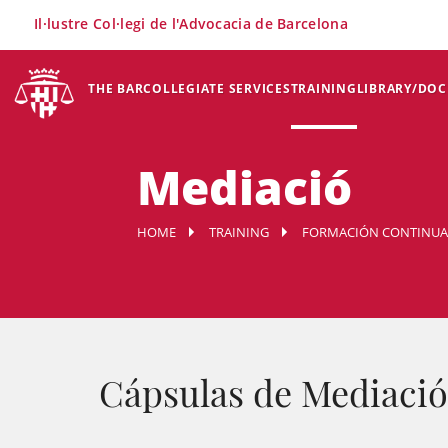
×
Il·lustre Col·legi de l'Advocacia de Barcelona
THE BAR
COLLEGIATE SERVICES
TRAINING
LIBRARY/DO
Mediació
HOME
TRAINING
FORMACIÓN CONTINUA
Cápsulas de Mediaci