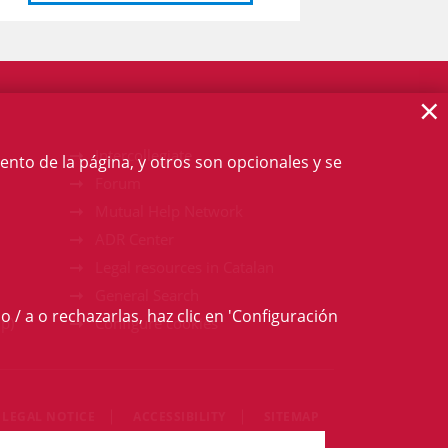
×
Intercollegiate
ento de la página, y otros son opcionales y se
Forum
Mutual Help Network
ADR Center
Legal resources in Catalan
General Search
o / a o rechazarlas, haz clic en 'Configuración
p)
Configure cookies
LEGAL NOTICE
ACCESSIBILITY
SITEMAP