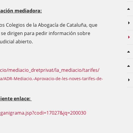
ntación mediadora:
los Colegios de la Abogacía de Cataluña, que
 se dirigen para pedir información sobre
dicial abierto.
acio/mediacio_dretprivat/la_mediacio/tarifes/
cia/ADR-Mediacio.-Aprovacio-de-les-noves-tarifes-de-
iente enlace:
rganigrama.
jsp?codi=17027&jq=200030