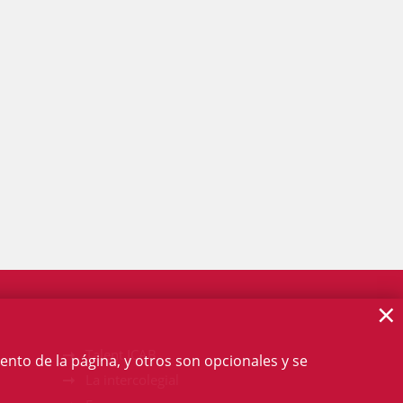
×
Talent ICAB
ento de la página, y otros son opcionales y se
La intercolegial