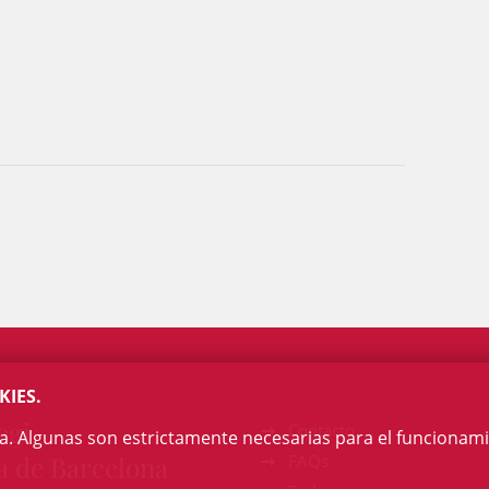
KIES.
egi
Contacto
na. Algunas son estrictamente necesarias para el funcionami
a de Barcelona
FAQs