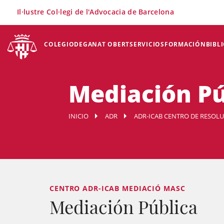
×
Il·lustre Col·legi de l'Advocacia de Barcelona
COLEGIO
DEGANAT OBERT
SERVICIOS
FORMACIÓN
BIBL
Mediación Pú
INICIO
ADR
ADR-ICAB CENTRO DE RESOL
CENTRO ADR-ICAB MEDIACIÓ MASC
Mediación Pública