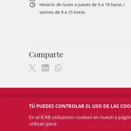
Horario: de lunes a jueves de 9 a 18 horas /
viernes de 9 a 15 horas
Comparte
TÚ PUEDES CONTROLAR EL USO DE LAS COO
Il·lustre Col·l
En el ICAB utilizamos cookies en nuestra pági
utilizan para:
de l'Advocaci