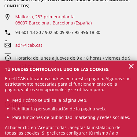
CONFLICTOS)
Mallorca, 283 primera planta
08037 Barcelona , Barcelona (España)
93 601 13 20 / 902 50 09 90 / 93 496 18 80
adr@icab.cat
Horario: de lunes a jueves de 9 a 18 horas / viernes de 9
×
a 15 horas
TÚ PUEDES CONTROLAR EL USO DE LAS COOKIES.
En el ICAB utilizamos cookies en nuestra página. Algunas son
estrictamente necesarias para el funcionamiento de la
página, y otros son opcionales y se utilizan para:
Medir cómo se utiliza la página web.
Comparte
Habilitar la personalización de la página web.
Para funciones de publicidad, marketing y redes sociales.
Al hacer clic en 'Aceptar todas', aceptas la instalación de
todas las cookies. Si prefieres configurar tú mismo / a o