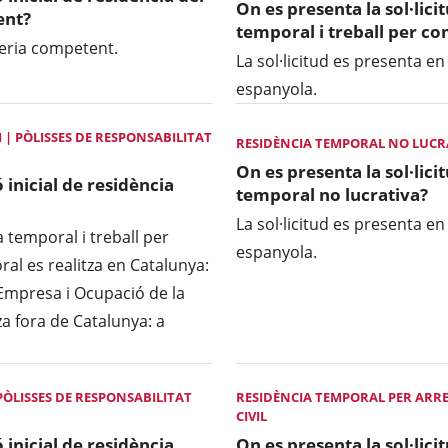
On es presenta la sol·lici
ent?
temporal i treball per c
ngeria competent.
La sol·licitud es presenta en
espanyola.
 | PÒLISSES DE RESPONSABILITAT
RESIDÈNCIA TEMPORAL NO LUCRAT
On es presenta la sol·lici
 inicial de residència
temporal no lucrativa?
La sol·licitud es presenta en
ia temporal i treball per
espanyola.
oral es realitza en Catalunya:
'Empresa i Ocupació de la
tza fora de Catalunya: a
ÒLISSES DE RESPONSABILITAT
RESIDÈNCIA TEMPORAL PER ARRE
CIVIL
 inicial de residència
On es presenta la sol·lici