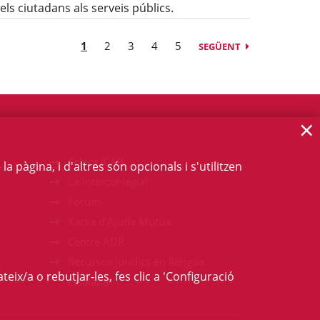
els ciutadans als serveis públics.
1
2
3
4
5
SEGÜENT
×
Talent ICAB
 pàgina, i d'altres són opcionals i s'utilitzen
La intercol·legial
Fòrum
Xarxa d'Ajuda Mútua
Centre ADR
Recursos jurídics en llengua
teix/a o rebutjar-les, fes clic a 'Configuració
catalana