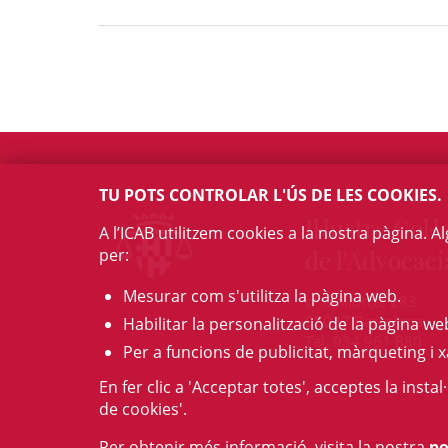
TU POTS CONTROLAR L'ÚS DE LES COOKIES.
Il·lustre Col·l
A l’ICAB utilitzem cookies a la nostra pàgina. 
per:
de l'Advocaci
Mesurar com s'utilitza la pàgina web.
c/ Mallorca, 283
08037 Barcelona
Habilitar la personalització de la pàgina we
Tel. 934 961 880
Per a funcions de publicitat, màrqueting i x
En fer clic a 'Acceptar totes', acceptes la insta
de cookies'.
Per obtenir més informació, visita la nostra
po