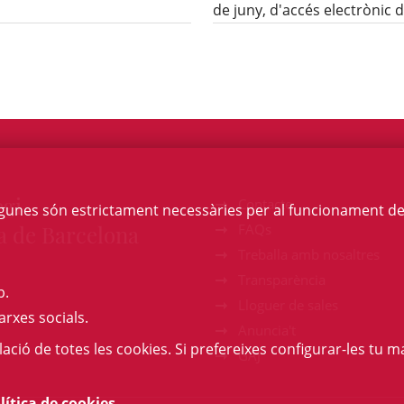
de juny, d'accés electrònic d
egi
Contacte
Algunes són estrictament necessàries per al funcionament de la
a de Barcelona
FAQs
Treballa amb nosaltres
Transparència
b.
Lloguer de sales
arxes socials.
Anuncia't
l·lació de totes les cookies. Si prefereixes configurar-les tu ma
GAJ
lítica de cookies
.