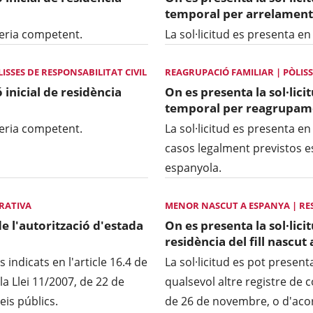
temporal per arrelament
ngeria competent.
La sol·licitud es presenta en
SSES DE RESPONSABILITAT CIVIL
REAGRUPACIÓ FAMILIAR | PÒLISS
 inicial de residència
On es presenta la sol·lici
temporal per reagrupame
ngeria competent.
La sol·licitud es presenta en
casos legalment previstos es
espanyola.
CRATIVA
MENOR NASCUT A ESPANYA | RE
de l'autorització d'estada
On es presenta la sol·lici
residència del fill nascu
s indicats en l'article 16.4 de
La sol·licitud es pot present
la Llei 11/2007, de 22 de
qualsevol altre registre de c
eis públics.
de 26 de novembre, o d'acord