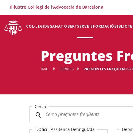
×
Il·lustre Col·legi de l'Advocacia de Barcelona
COL·LEGI
DEGANAT OBERT
SERVEIS
FORMACIÓ
BIBLIOTE
Preguntes Fr
INICI
SERVEIS
PREGUNTES FREQÜENTS (
Cerca
T.Ofici i Assitènca Detingut/da
Deont