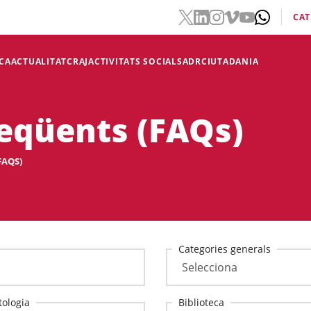
CAT
CA
ACTUALITAT
CRAJ
ACTIVITATS SOCIALS
ADR
CIUTADANIA
eqüents (FAQs)
FAQS)
Categories generals
ologia
Biblioteca