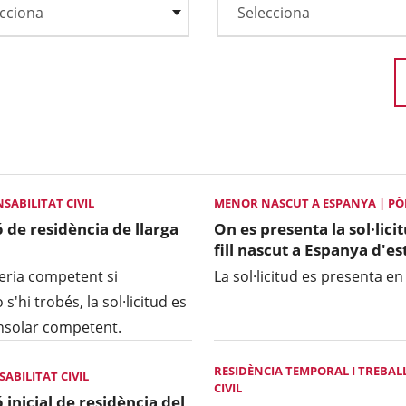
SABILITAT CIVIL
MENOR NASCUT A ESPANYA | PÒLI
ó de residència de llarga
On es presenta la sol·lici
fill nascut a Espanya d'e
geria competent si
La sol·licitud es presenta en
s'hi trobés, la sol·licitud es
onsolar competent.
RESIDÈNCIA TEMPORAL I TREBALL
ABILITAT CIVIL
CIVIL
 inicial de residència del