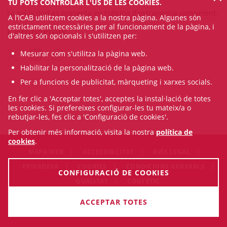
TU POTS CONTROLAR L'ÚS DE LES COOKIES.
La sol·licitud es presenta en l'oficina d'estrangeria competent.
A l’ICAB utilitzem cookies a la nostra pàgina. Algunes són
estrictament necessàries per al funcionament de la pàgina, i
Comparteix
d'altres són opcionals i s'utilitzen per:
Mesurar com s'utilitza la pàgina web.
Habilitar la personalització de la pàgina web.
Per a funcions de publicitat, màrqueting i xarxes socials.
En fer clic a 'Acceptar totes', acceptes la instal·lació de totes
les cookies. Si prefereixes configurar-les tu mateix/a o
rebutjar-les, fes clic a 'Configuració de cookies'.
Per obtenir més informació, visita la nostra
política de
cookies
.
MAPA WEB
ACCESSIBILITAT
AVÍS LEGAL
PRIVADESA
COOKIES
CONDICIONS GENERALS
CONFIGURACIÓ DE COOKIES
QUALITAT
CODI ÈTIC
© Sun Aug 09 11:46:06 CEST 2026 Il·lustre Col·legi de
ACCEPTAR TOTES
l'Advocacia de Barcelona. Tots els drets són reservats.