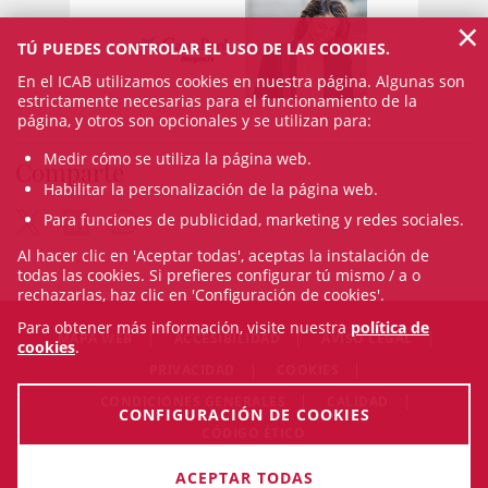
×
TÚ PUEDES CONTROLAR EL USO DE LAS COOKIES.
En el ICAB utilizamos cookies en nuestra página. Algunas son
estrictamente necesarias para el funcionamiento de la
página, y otros son opcionales y se utilizan para:
Medir cómo se utiliza la página web.
Comparte
Habilitar la personalización de la página web.
Para funciones de publicidad, marketing y redes sociales.
Al hacer clic en 'Aceptar todas', aceptas la instalación de
todas las cookies. Si prefieres configurar tú mismo / a o
rechazarlas, haz clic en 'Configuración de cookies'.
Para obtener más información, visite nuestra
política de
MAPA WEB
ACCESIBILIDAD
AVISO LEGAL
cookies
.
PRIVACIDAD
COOKIES
CONDICIONES GENERALES
CALIDAD
CONFIGURACIÓN DE COOKIES
CÓDIGO ÉTICO
© Sat Aug 08 17:00:12 CEST 2026 Il·lustre Col·legi de l'Advocacia
ACEPTAR TODAS