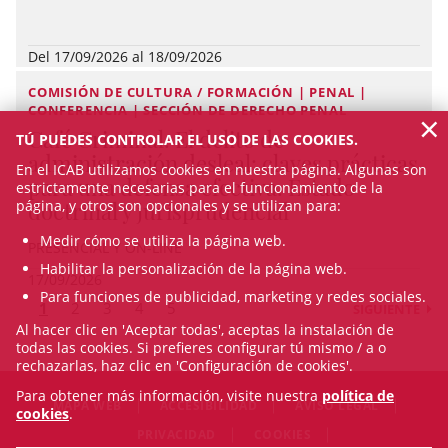
Del 17/09/2026 al 18/09/2026
COMISIÓN DE CULTURA / FORMACIÓN | PENAL |
CONFERENCIA | SECCIÓN DE DERECHO PENAL
×
Café Criminal. El delito de
TÚ PUEDES CONTROLAR EL USO DE LAS COOKIES.
administración desleal: claves prácticas
En el ICAB utilizamos cookies en nuestra página. Algunas son
para una defensa efectiva. Estado
estrictamente necesarias para el funcionamiento de la
página, y otros son opcionales y se utilizan para:
doctrinal y jurisprudencial
Medir cómo se utiliza la página web.
PRESENCIAL Y ON-LINE
Habilitar la personalización de la página web.
17/09/2026
Para funciones de publicidad, marketing y redes sociales.
1
2
3
4
5
SIGUIENTE
Al hacer clic en 'Aceptar todas', aceptas la instalación de
todas las cookies. Si prefieres configurar tú mismo / a o
rechazarlas, haz clic en 'Configuración de cookies'.
Para obtener más información, visite nuestra
política de
MAPA WEB
ACCESIBILIDAD
AVISO LEGAL
cookies
.
PRIVACIDAD
COOKIES