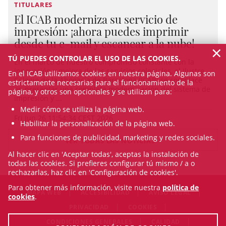
TITULARES
El ICAB moderniza su servicio de
impresión: ¡ahora puedes imprimir
desde tu e-mail y escanear a la nube!
×
TÚ PUEDES CONTROLAR EL USO DE LAS COOKIES.
En el marco de nuestro compromiso constante con la
innovación y mejora de los servicios colegiales, el Ilustre
En el ICAB utilizamos cookies en nuestra página. Algunas son
Colegio de la Abogacía de Barcelona (ICAB) se complace
estrictamente necesarias para el funcionamiento de la
en presentar una completa modernización del sistema de
página, y otros son opcionales y se utilizan para:
impresión y ...
Medir cómo se utiliza la página web.
Fri Jun 26 11:54:34 CEST 2026
Habilitar la personalización de la página web.
Para funciones de publicidad, marketing y redes sociales.
VER TODAS LAS NOTICIAS
Al hacer clic en 'Aceptar todas', aceptas la instalación de
todas las cookies. Si prefieres configurar tú mismo / a o
rechazarlas, haz clic en 'Configuración de cookies'.
Para obtener más información, visite nuestra
política de
MAPA WEB
ACCESIBILIDAD
AVISO LEGAL
cookies
.
PRIVACIDAD
COOKIES
CONDICIONES GENERALES
CALIDAD