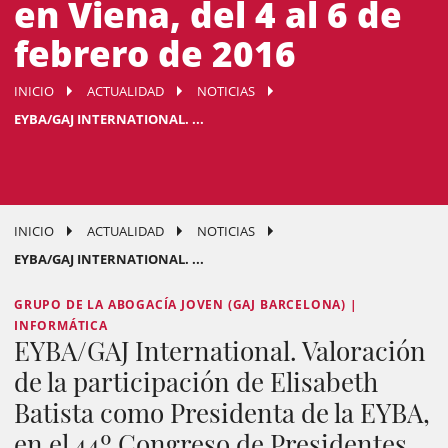
en Viena, del 4 al 6 de
febrero de 2016
INICIO
ACTUALIDAD
NOTICIAS
EYBA/GAJ INTERNATIONAL. ...
INICIO
ACTUALIDAD
NOTICIAS
EYBA/GAJ INTERNATIONAL. ...
GRUPO DE LA ABOGACÍA JOVEN (GAJ BARCELONA) |
INFORMÁTICA
EYBA/GAJ International. Valoración
de la participación de Elisabeth
Batista como Presidenta de la EYBA,
en el 44º Congreso de Presidentes