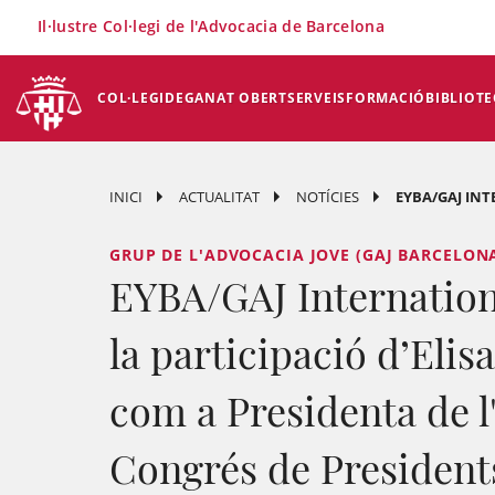
×
Il·lustre Col·legi de l'Advocacia de Barcelona
COL·LEGI
DEGANAT OBERT
SERVEIS
FORMACIÓ
BIBLIOTE
INICI
ACTUALITAT
NOTÍCIES
EYBA/GAJ INT
GRUP DE L'ADVOCACIA JOVE (GAJ BARCELON
EYBA/GAJ Internation
la participació d’Elis
com a Presidenta de l
Congrés de President