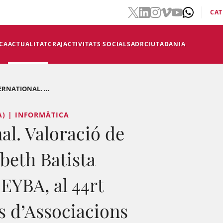
CAT
CA
ACTUALITAT
CRAJ
ACTIVITATS SOCIALS
ADR
CIUTADANIA
ERNATIONAL. ...
A) | INFORMÀTICA
al. Valoració de
abeth Batista
'EYBA, al 44rt
s d’Associacions