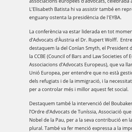
associacions europees d’advocats, celebrada a
L'Elisabeth Batista hi va assistir també en rep
enguany ostenta la presidència de l'EYBA.
La conferència va estar liderada en tot moment
d’Advocats d’Àustria el Dr. Rupert Wolff. Entr
destaquem la del Conlan Smyth, el President d
la CCBE (Council of Bars and Law Societies of E
Associacions d’Advocats Europeus), que va llan
Unió Europea, per entendre que no està gesti
dels refugiats i de la immigració, i la necessita
per a controlar més i millor aquest fet social.
Destaquem també la intervenció del Boubaker 
l’Ordre d’Advocats de Tuníssia, Associació qu
Nobel de la Pau, per a la seva contribució en 
plural. També va fer menció expressa a la impor