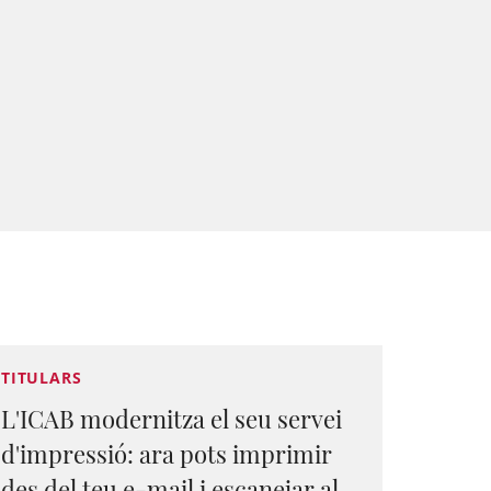
TITULARS
L'ICAB modernitza el seu servei
d'impressió: ara pots imprimir
des del teu e-mail i escanejar al