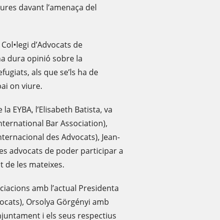
sures davant l’amenaça del
l Col•legi d’Advocats de
na dura opinió sobre la
ugiats, als que se’ls ha de
ai on viure.
la EYBA, l’Elisabeth Batista, va
International Bar Association),
Internacional des Advocats), Jean-
oves advocats de poder participar a
t de les mateixes.
ciacions amb l’actual Presidenta
dvocats), Orsolya Görgényi amb
onjuntament i els seus respectius