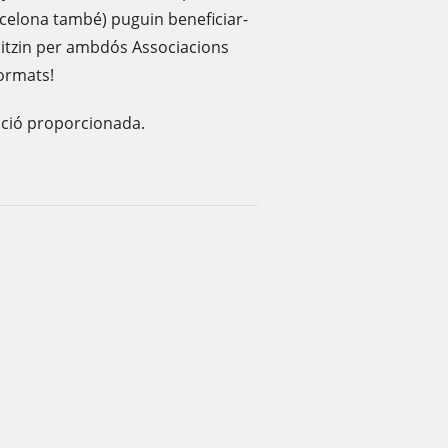
celona també) puguin beneficiar-
nitzin per ambdós Associacions
ormats!
ació proporcionada.