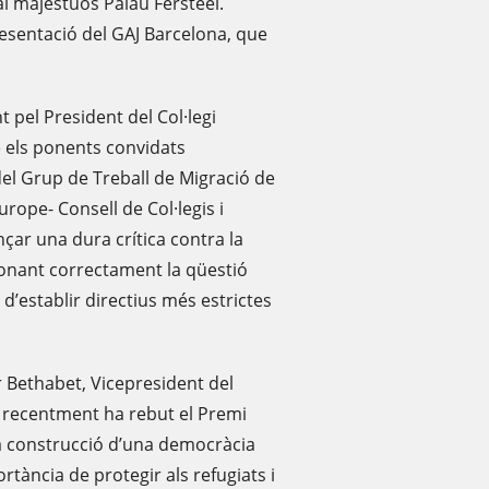
l majestuós Palau Fersteel.
resentació del GAJ Barcelona, que
 pel President del Col·legi
e els ponents convidats
el Grup de Treball de Migració de
urope- Consell de Col·legis i
çar una dura crítica contra la
onant correctament la qüestió
t d’establir directius més estrictes
Bethabet, Vicepresident del
e recentment ha rebut el Premi
la construcció d’una democràcia
tància de protegir als refugiats i