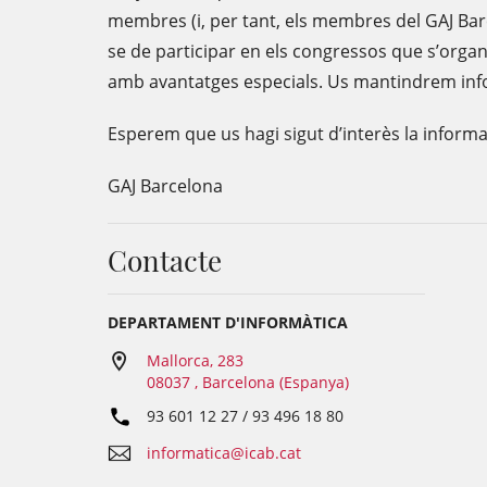
membres (i, per tant, els membres del GAJ Bar
se de participar en els congressos que s’orga
amb avantatges especials. Us mantindrem inf
Esperem que us hagi sigut d’interès la inform
GAJ Barcelona
Contacte
DEPARTAMENT D'INFORMÀTICA
Mallorca, 283
08037 , Barcelona (Espanya)
93 601 12 27 / 93 496 18 80
informatica@icab.cat