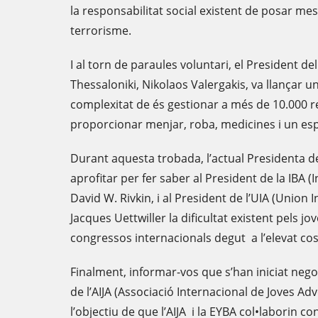
la responsabilitat social existent de posar me
terrorisme.
I al torn de paraules voluntari, el President de
Thessaloniki, Nikolaos Valergakis, va llançar u
complexitat de és gestionar a més de 10.000 ref
proporcionar menjar, roba, medicines i un esp
Durant aquesta trobada, l’actual Presidenta de 
aprofitar per fer saber al President de la IBA (
David W. Rivkin, i al President de l’UIA (Union 
Jacques Uettwiller la dificultat existent pels j
congressos internacionals degut a l’elevat cos
Finalment, informar-vos que s’han iniciat nego
de l’AIJA (Associació Internacional de Joves A
l’objectiu de que l’AIJA i la EYBA col•laborin c