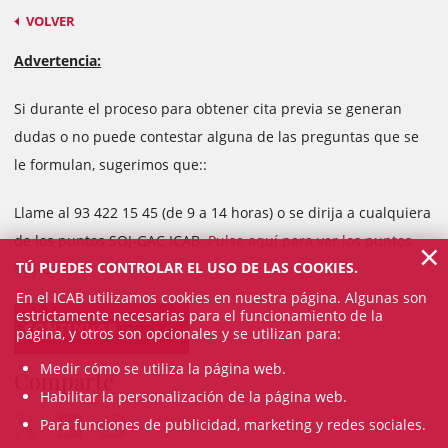
VOLVER
Advertencia:
Si durante el proceso para obtener cita previa se generan
dudas o no puede contestar alguna de las preguntas que se
le formulan, sugerimos que::
Llame al 93 422 15 45 (de 9 a 14 horas) o se dirija a cualquiera
de los puntos SOJ-GAC ICAB.
Pulse aquí para ver los puntos
×
TÚ PUEDES CONTROLAR EL USO DE LAS COOKIES.
SOJ-GAC.
En el ICAB utilizamos cookies en nuestra página. Algunas son
estrictamente necesarias para el funcionamiento de la
CONTINUAR
página, y otros son opcionales y se utilizan para:
Medir cómo se utiliza la página web.
Comparte
Habilitar la personalización de la página web.
Para funciones de publicidad, marketing y redes sociales.