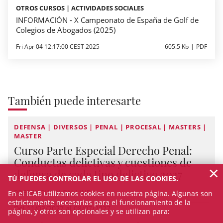
OTROS CURSOS | ACTIVIDADES SOCIALES
INFORMACIÓN - X Campeonato de España de Golf de
Colegios de Abogados (2025)
Fri Apr 04 12:17:00 CEST 2025
605.5 Kb
PDF
También puede interesarte
DEFENSA | DIVERSOS | PENAL | PROCESAL | MASTERS |
MASTER
Curso Parte Especial Derecho Penal:
Conductas delictivas y cuestiones de
×
defensa de cada tipo delictivo 2027
TÚ PUEDES CONTROLAR EL USO DE LAS COOKIES.
PRESENCIAL Y ON-LINE
En el ICAB utilizamos cookies en nuestra página. Algunas son
estrictamente necesarias para el funcionamiento de la
Del 11/03/2027 al 08/07/2027
página, y otros son opcionales y se utilizan para: