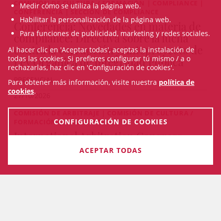
COMISIÓN DE CULTURA / FORMACIÓN | COMPLIANCE |
Medir cómo se utiliza la página web.
CONFERENCIA | SECCIÓN DE COMPLIANCE
Habilitar la personalización de la página web.
Conferencia: Novedades en materia de
Para funciones de publicidad, marketing y redes sociales.
compliance: Directiva sobre la lucha
contra la corrupción y Anteproyecto de
Al hacer clic en 'Aceptar todas', aceptas la instalación de
todas las cookies. Si prefieres configurar tú mismo / a o
Ley Orgánica de Integridad Pública
rechazarlas, haz clic en 'Configuración de cookies'.
PRESENCIAL
Para obtener más información, visite nuestra
política de
cookies
.
27/10/2026
COMISIÓN DE ARBITRAJE | COMISIÓN DE CULTURA /
CONFIGURACIÓN DE COOKIES
FORMACIÓN | CONGRESO
International Arbitration Congress
2026. Quo Vadis Arbitration
ACEPTAR TODAS
Del 22/10/2026 al 23/10/2026
VEURE TOTS ELS CURSOS