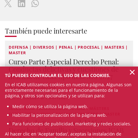
También puede interesarte
DEFENSA | DIVERSOS | PENAL | PROCESAL | MASTERS |
MASTER
Curso Parte Especial Derecho Penal:
×
Conductas delictivas y cuestiones de
defensa de cada tipo delictivo 2027
TÚ PUEDES CONTROLAR EL USO DE LAS COOKIES.
En el ICAB utilizamos cookies en nuestra página. Algunas son
PRESENCIAL Y ON-LINE
estrictamente necesarias para el funcionamiento de la
página, y otros son opcionales y se utilizan para:
Del 11/03/2027 al 08/07/2027
Medir cómo se utiliza la página web.
SECRETARÍA TÉCNICA CAMPUS ICAB / MÁSTERS
FORMACIÓN | CIVIL | FAMILIA | MASTERS | MASTER
Habilitar la personalización de la página web.
Módulo de Sucesiones del Máster en
Para funciones de publicidad, marketing y redes sociales.
Derecho de Familia y Sucesiones ICAB
Al hacer clic en 'Aceptar todas', aceptas la instalación de
2027