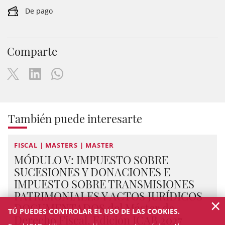
De pago
Comparte
También puede interesarte
FISCAL | MASTERS | MASTER
MÓDULO V: IMPUESTO SOBRE
SUCESIONES Y DONACIONES E
IMPUESTO SOBRE TRANSMISIONES
PATRIMONIALES Y ACTOS JURÍDICOS
×
DOCUMENTADOS del Máster de
TÚ PUEDES CONTROLAR EL USO DE LAS COOKIES.
Derecho Fiscal, Edición ICAB 2027