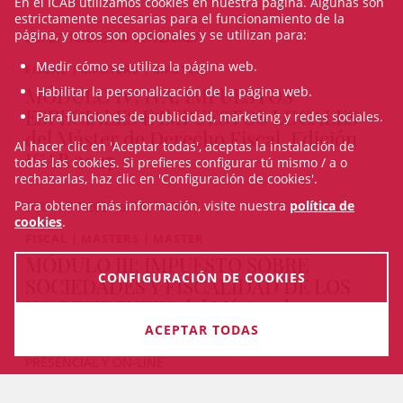
En el ICAB utilizamos cookies en nuestra página. Algunas son
estrictamente necesarias para el funcionamiento de la
página, y otros son opcionales y se utilizan para:
Del 27/10/2027 al 15/12/2027
Medir cómo se utiliza la página web.
FISCAL | MASTERS | MASTER
MÓDULO IV: IVA, IMPUESTOS
Habilitar la personalización de la página web.
ESPECIALES E IMPUESTOS LOCALES
Para funciones de publicidad, marketing y redes sociales.
del Máster de Derecho Fiscal, Edición
Al hacer clic en 'Aceptar todas', aceptas la instalación de
ICAB 2027
todas las cookies. Si prefieres configurar tú mismo / a o
rechazarlas, haz clic en 'Configuración de cookies'.
Para obtener más información, visite nuestra
política de
Del 14/07/2027 al 25/10/2027
cookies
.
FISCAL | MASTERS | MASTER
MÓDULO III: IMPUESTO SOBRE
CONFIGURACIÓN DE COOKIES
SOCIEDADES Y FISCALIDAD DE LOS
NO RESIDENTES del Máster de
Derecho Fiscal, Edición ICAB 2027
ACEPTAR TODAS
PRESENCIAL Y ON-LINE
Del 24/05/2027 al 12/07/2027