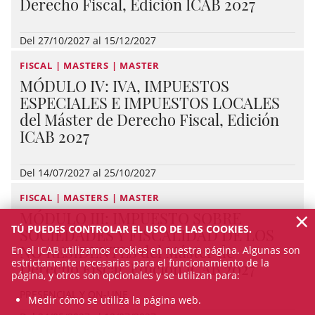
Derecho Fiscal, Edición ICAB 2027
Del 27/10/2027 al 15/12/2027
FISCAL | MASTERS | MASTER
MÓDULO IV: IVA, IMPUESTOS
ESPECIALES E IMPUESTOS LOCALES
del Máster de Derecho Fiscal, Edición
ICAB 2027
Del 14/07/2027 al 25/10/2027
FISCAL | MASTERS | MASTER
×
MÓDULO III: IMPUESTO SOBRE
TÚ PUEDES CONTROLAR EL USO DE LAS COOKIES.
SOCIEDADES Y FISCALIDAD DE LOS
NO RESIDENTES del Máster de
En el ICAB utilizamos cookies en nuestra página. Algunas son
estrictamente necesarias para el funcionamiento de la
Derecho Fiscal, Edición ICAB 2027
página, y otros son opcionales y se utilizan para:
PRESENCIAL Y ON-LINE
Medir cómo se utiliza la página web.