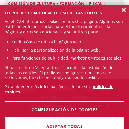
COMISIÓN DE CULTURA / FORMACIÓN | FISCAL |
×
CONFERENCIA | SECCIÓN DE DERECHO FISCAL Y
TÚ PUEDES CONTROLAR EL USO DE LAS COOKIES.
FINANCIERO
Tertulia Fiscal on-line (jueves 8 de
En el ICAB utilizamos cookies en nuestra página. Algunas son
estrictamente necesarias para el funcionamiento de la
octubre)
página, y otros son opcionales y se utilizan para:
ON-LINE
Medir cómo se utiliza la página web.
08/10/2026
Habilitar la personalización de la página web.
Para funciones de publicidad, marketing y redes sociales.
VEURE TOTS ELS CURSOS
Al hacer clic en 'Aceptar todas', aceptas la instalación de
todas las cookies. Si prefieres configurar tú mismo / a o
rechazarlas, haz clic en 'Configuración de cookies'.
Para obtener más información, visite nuestra
política de
MAPA WEB
ACCESIBILIDAD
AVISO LEGAL
cookies
.
PRIVACIDAD
COOKIES
CONDICIONES GENERALES
CALIDAD
CONFIGURACIÓN DE COOKIES
CÓDIGO ÉTICO
© Sat Aug 08 12:17:58 CEST 2026 Il·lustre Col·legi de l'Advocacia
ACEPTAR TODAS