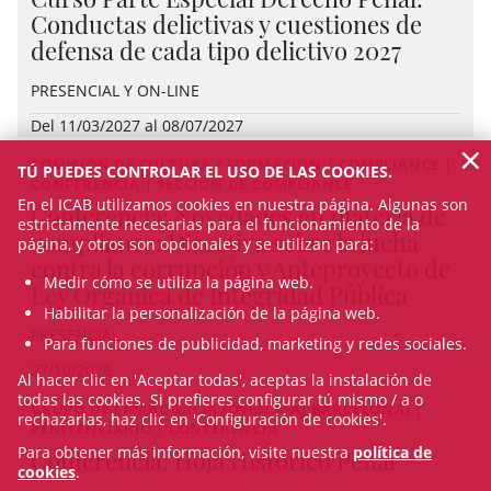
Conductas delictivas y cuestiones de
defensa de cada tipo delictivo 2027
PRESENCIAL Y ON-LINE
Del 11/03/2027 al 08/07/2027
×
COMISIÓN DE CULTURA / FORMACIÓN | COMPLIANCE |
TÚ PUEDES CONTROLAR EL USO DE LAS COOKIES.
CONFERENCIA | SECCIÓN DE COMPLIANCE
En el ICAB utilizamos cookies en nuestra página. Algunas son
Conferencia: Novedades en materia de
estrictamente necesarias para el funcionamiento de la
compliance: Directiva sobre la lucha
página, y otros son opcionales y se utilizan para:
contra la corrupción y Anteproyecto de
Medir cómo se utiliza la página web.
Ley Orgánica de Integridad Pública
Habilitar la personalización de la página web.
PRESENCIAL
Para funciones de publicidad, marketing y redes sociales.
27/10/2026
Al hacer clic en 'Aceptar todas', aceptas la instalación de
todas las cookies. Si prefieres configurar tú mismo / a o
GRUPO DE LA ABOGACÍA JOVEN (GAJ BARCELONA) |
rechazarlas, haz clic en 'Configuración de cookies'.
PENITENCIARIO | CONFERENCIA
Para obtener más información, visite nuestra
política de
Conferencia: Hoja Histórico Penal
cookies
.