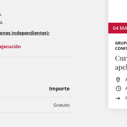
.
a.
04
MA
iones independientes):
GRUPO
 ejecución
CONF
Cur
ape
Importe
Gratuito