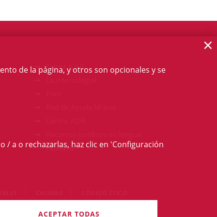
×
Talent ICAB
ento de la página, y otros son opcionales y se
La intercolegial
Foro
Red de Ayuda Mútua
Centro ADR
Recursos jurídicos en lengua
o / a o rechazarlas, haz clic en 'Configuración
catalana
RALES
CALIDAD
CÓDIGO ÉTICO
derechos reservados
ACEPTAR TODAS