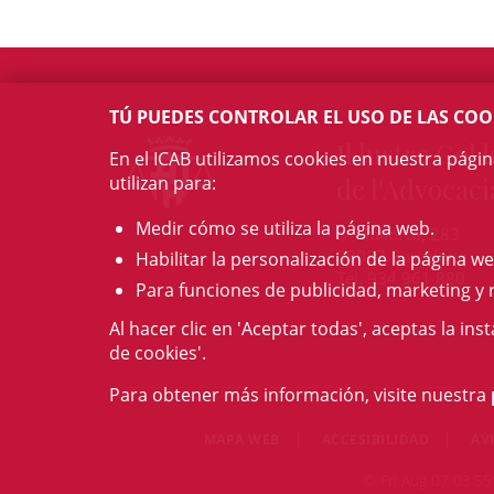
TÚ PUEDES CONTROLAR EL USO DE LAS COO
Il·lustre Col·l
En el ICAB utilizamos cookies en nuestra pági
utilizan para:
de l'Advocaci
Medir cómo se utiliza la página web.
c/ Mallorca, 283
08037 Barcelona
Habilitar la personalización de la página we
Tel. 934 961 880
Para funciones de publicidad, marketing y 
Al hacer clic en 'Aceptar todas', aceptas la ins
de cookies'.
Para obtener más información, visite nuestra
MAPA WEB
ACCESIBILIDAD
AV
© Fri Aug 07 03:55