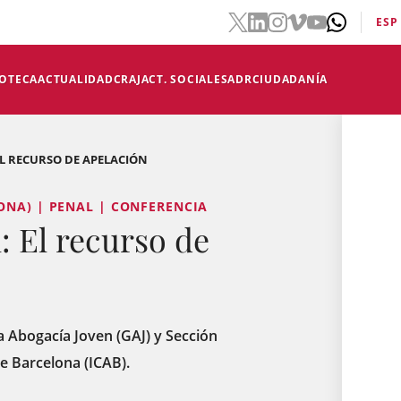
ESP
IOTECA
ACTUALIDAD
CRAJ
ACT. SOCIALES
ADR
CIUDADANÍA
EL RECURSO DE APELACIÓN
ONA) | PENAL | CONFERENCIA
: El recurso de
la Abogacía Joven (GAJ) y Sección
e Barcelona (ICAB).