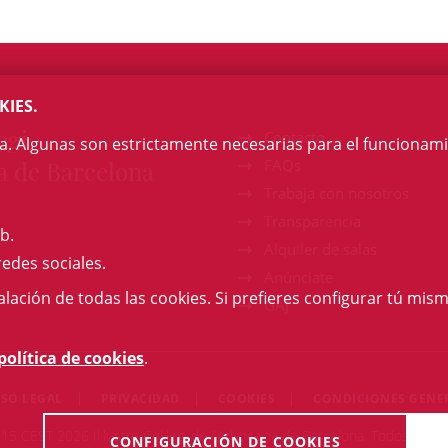
KIES.
egi
Contacto
na. Algunas son estrictamente necesarias para el funcionami
a de Barcelona
FAQs
Trabaja con nosotros
Transparencia
b.
Alquiler de salas
redes sociales.
Anúnciate
talación de todas las cookies. Si prefieres configurar tú mism
GAJ
política de cookies
.
ISO LEGAL
PRIVACIDAD
COOKIES
CONDICIONES GENE
:15 CEST 2026 Il·lustre Col·legi de l'Advocacia de Barcelona. Todos los 
CONFIGURACIÓN DE COOKIES