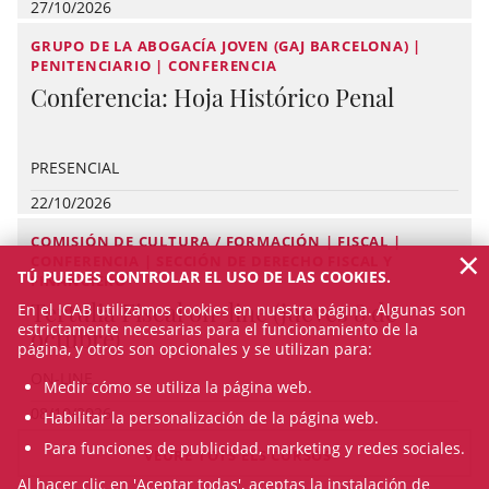
27/10/2026
GRUPO DE LA ABOGACÍA JOVEN (GAJ BARCELONA) |
PENITENCIARIO | CONFERENCIA
Conferencia: Hoja Histórico Penal
PRESENCIAL
22/10/2026
COMISIÓN DE CULTURA / FORMACIÓN | FISCAL |
×
CONFERENCIA | SECCIÓN DE DERECHO FISCAL Y
TÚ PUEDES CONTROLAR EL USO DE LAS COOKIES.
FINANCIERO
Tertulia Fiscal on-line (jueves 8 de
En el ICAB utilizamos cookies en nuestra página. Algunas son
estrictamente necesarias para el funcionamiento de la
octubre)
página, y otros son opcionales y se utilizan para:
ON-LINE
Medir cómo se utiliza la página web.
08/10/2026
Habilitar la personalización de la página web.
Para funciones de publicidad, marketing y redes sociales.
VEURE TOTS ELS CURSOS
Al hacer clic en 'Aceptar todas', aceptas la instalación de