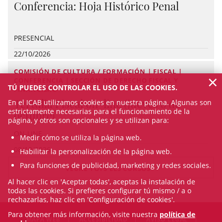
Conferencia: Hoja Histórico Penal
PRESENCIAL
22/10/2026
COMISIÓN DE CULTURA / FORMACIÓN | FISCAL |
×
CONFERENCIA | SECCIÓN DE DERECHO FISCAL Y
TÚ PUEDES CONTROLAR EL USO DE LAS COOKIES.
FINANCIERO
Tertulia Fiscal on-line (jueves 8 de
En el ICAB utilizamos cookies en nuestra página. Algunas son
estrictamente necesarias para el funcionamiento de la
octubre)
página, y otros son opcionales y se utilizan para:
ON-LINE
Medir cómo se utiliza la página web.
08/10/2026
Habilitar la personalización de la página web.
Para funciones de publicidad, marketing y redes sociales.
VEURE TOTS ELS CURSOS
Al hacer clic en 'Aceptar todas', aceptas la instalación de
todas las cookies. Si prefieres configurar tú mismo / a o
rechazarlas, haz clic en 'Configuración de cookies'.
Para obtener más información, visite nuestra
política de
MAPA WEB
ACCESIBILIDAD
AVISO LEGAL